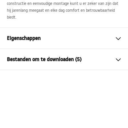
constructie en eenvoudige montage kunt u er zeker van zijn dat
hij jarenlang meegaat en elke dag comfort en betrouwbaarheid
biedt.
Eigenschappen
Montagewijze
Hangend
Bestanden om te downloaden (5)
Materiaal
Sanitair keramiek,
Kwartscomposiet
Montagehandleiding
Kleur
Wit, Steenlook
Basin.pdf
Afwerking
Glanzend
Lengte
600
mm
Karta produktu
Breedte
500
mm
UMYWALKA KONGLOMERATOWA ALISON 60 -
Hoogte
160
mm
NABLATOWA.pdf
Diepte
120
mm