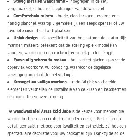
Stevig metalen wandframe
– inbegrepen in de set,
vergemakkelijkt het veilig ophangen van de wastafel.
Comfortabele ruimte
– brede, gladde randen creëren een
handig planchet waarop u gemakkelijk een zeepdispenser of uw
favoriete cosmetica kunt plaatsen.
Uniek design
– de specificiteit van het patroon dat natuurlijk
marmer imiteert, betekent dat de adering op elk model kan
variëren, waardoor u een exclusief en uniek product krijgt.
Eenvoudig schoon te maken
– het perfect gladde, glanzende
oppervlak voorkomt vuilophoping, waardoor de dagelijkse
verzorging ongelooflijk snel verloopt.
Kraangat en veilige overloop
– in de fabriek voorbereide
elementen versnellen de installatie van de kraan en beschermen
de ruimte tegen overstroming.
wandwastafel Aresa Cold Jade
De
is de keuze voor mensen die
waarde hechten aan comfort en modern design. Perfect in elk
detail, gemaakt met oog voor kwaliteit en esthetiek, zal het een
spectaculaire decoratie voor uw badkamer zijn. Dankzij de solide