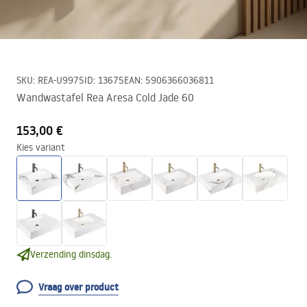
SKU
:
REA-U9975
ID
:
13675
EAN
:
5906366036811
Wandwastafel Rea Aresa Cold Jade 60
153,00 €
Kies variant
Verzending dinsdag.
Vraag over product