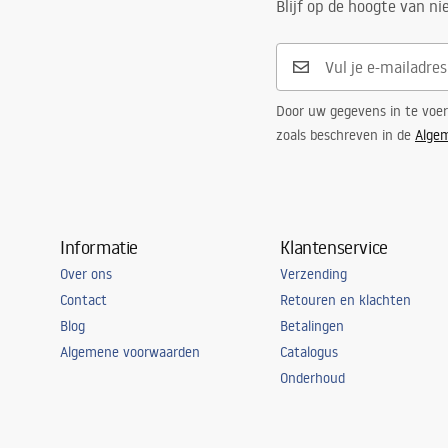
WARUNKI BEZPIECZENSTWA
Blijf op de hoogte van n
LAMPY.pdf
Aantal lichtpunten
geïntegreer
Gebruikte draad
Geïntegreer
Lichtbron inbegrepen
Ja
Door uw gegevens in te voe
Dichtheidsklasse
IP20
zoals beschreven in de
Alge
Kamer
kantoor, eet
keuken, woo
Extra functies
tilt angle a
Informatie
Klantenservice
Over ons
Verzending
Contact
Retouren en klachten
Blog
Betalingen
Algemene voorwaarden
Catalogus
Onderhoud