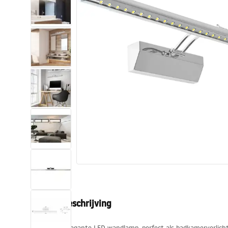
Toiletten
Wastafels
Baden en badwanden
Kranen
Douches
Keuken
Badkameraccessoires
Productbeschrijving