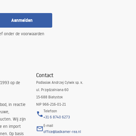
Aanmelden
ef onder de voorwaarden
Contact
 1993 op de
Podlasiak Andrzej Cylwik sp. k.
ul. Przędzalniana 60
15-688 Białystok
bod, in reactie
NIP 966-216-01-21
Telefoon
euwe,
+31 6 8740 6273
cten. Wij zijn
E-mail
ie en import
office@badkamer-rea.nl
nen. Op basis