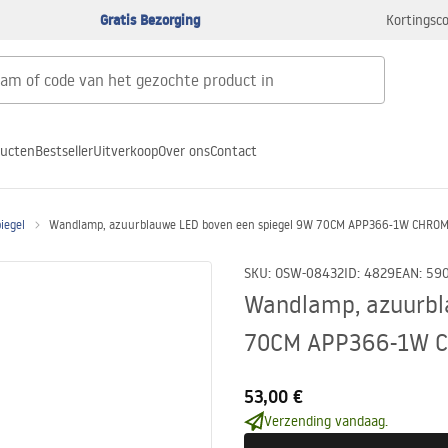
Gratis Bezorging
Kortingsco
ducten
Bestseller
Uitverkoop
Over ons
Contact
iegel
Wandlamp, azuurblauwe LED boven een spiegel 9W 70CM APP366-1W CHRO
SKU
:
OSW-08432
ID
:
4829
EAN
:
59
Wandlamp, azuurbl
70CM APP366-1W 
53,00 €
Verzending vandaag.