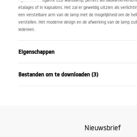
Tijdloze en elegante
LED
wandlamp, perfect als badkamerverlicht
etalages of in kapsalons. Het zal er geweldig uitzien als verlichti
een verstelbare arm van de lamp met de mogelijkheid om de hel
verstellen. Het moderne design en de afwerking van de lamp zu
iedereen.
Eigenschappen
Model
APP366-1W
Bestanden om te downloaden (3)
Lamptype
Blaker
Lengte (mm)
700
mm
EU-
Breedte (mm)
170
mm
APP366-1W
conf
MANUAL APP366-1W.pdf
Hoogte (mm)
55
mm
APP366
Stroom
Netwerk ~ 2
Nieuwsbrief
Bouwmateriaal
metaal
Veiligheidsinformatie
Kleur
grijs