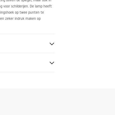
ing boven de spiegel, maar ook in
ng voor schilderijen. De lamp heeft
lingshoek op twee punten te
llen zeker indruk maken op
ormiteitsdocumenten
-1W Deklaracja.pdf
20V - ~ 240V