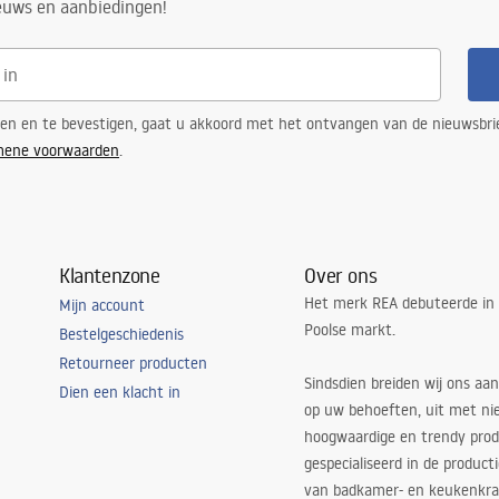
ieuws en aanbiedingen!
de LED-bron
de LED-bron
ren en te bevestigen, gaat u akkoord met het ontvangen van de nieuwsbri
mene voorwaarden
.
kamer, gang/trappenhuis,
nkamer, slaapkamer, universeel
djustment
Klantenzone
Over ons
Het merk REA debuteerde in
Mijn account
Poolse markt.
Bestelgeschiedenis
Retourneer producten
Sindsdien breiden wij ons aan
Dien een klacht in
op uw behoeften, uit met ni
hoogwaardige en trendy produ
gespecialiseerd in de product
van badkamer- en keukenkra