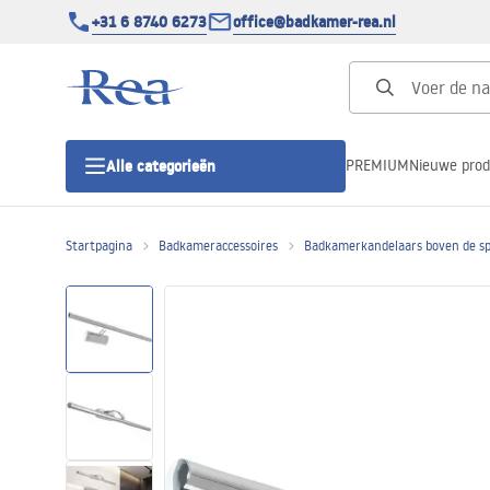
+31 6 8740 6273
office@badkamer-rea.nl
PREMIUM
Nieuwe pro
Alle categorieën
Startpagina
Badkameraccessoires
Badkamerkandelaars boven de sp
Douchecabines
Douchedeur
Douchebakken
Lineaire Douchegoten