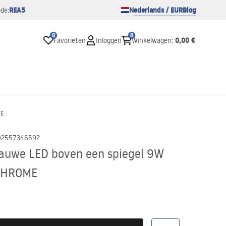
REA5
Nederlands / EUR
Blog
de:
0
0
0,00 €
Favorieten
Inloggen
Winkelwagen
:
ME
02557346592
auwe LED boven een spiegel 9W
CHROME