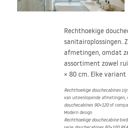
Toiletten
Wastafels
Rechthoekige douchec
Baden en badwanden
sanitairoplossingen.
afmetingen, omdat ze 
Kranen
assortiment zowel ru
Douches
× 80 cm. Elke variant o
Keuken
Rechthoekige douchecabines
zij
van uiteenlopende afmetingen, o
Badkameraccessoires
douchecabines 90×120
of comp
Modern design
Rechthoekige douchecabine
bied
serie
douchecabines 80×100
RE