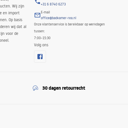
+31 6 8740 6273
cten. Wij zijn
E-mail
ie en import
office@badkamer-rea.nl
nen. Op basis
Onze klantenservice is bereikbaar op werkdagen
deren wij dat al
tussen:
ijn voor de
7:00–15:30
oneel.
Volg ons
30 dagen retourrecht