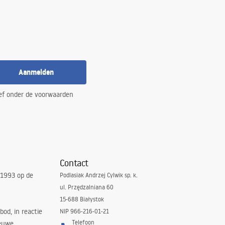
Aanmelden
ef onder de voorwaarden
Contact
 1993 op de
Podlasiak Andrzej Cylwik sp. k.
ul. Przędzalniana 60
15-688 Białystok
bod, in reactie
NIP 966-216-01-21
Telefoon
euwe,