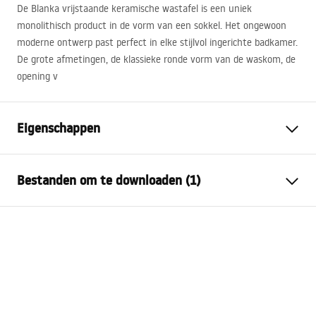
De Blanka vrijstaande keramische wastafel is een uniek
monolithisch product in de vorm van een sokkel. Het ongewoon
moderne ontwerp past perfect in elke stijlvol ingerichte badkamer.
De grote afmetingen, de klassieke ronde vorm van de waskom, de
opening v
Eigenschappen
Montagewijze
Vrijstaand
Bestanden om te downloaden (1)
Materiaal
Sanitair keramiek
Kleur
Zwart
Garantievoorwaarden
Afwerking
Glanzend
Warranty_Terms_and_Conditions_Basins_-_5.pdf
Lengte
400
mm
Breedte
400
mm
Hoogte
850
mm