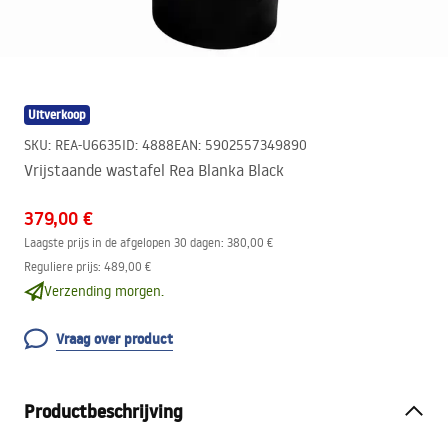
Uitverkoop
SKU
:
REA-U6635
ID
:
4888
EAN
:
5902557349890
Vrijstaande wastafel Rea Blanka Black
379,00 €
Laagste prijs in de afgelopen 30 dagen:
380,00 €
Reguliere prijs
:
489,00 €
Verzending morgen.
Vraag over product
Productbeschrijving