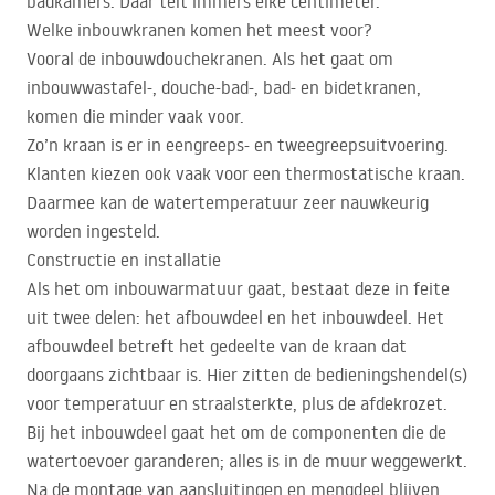
badkamers. Daar telt immers elke centimeter.
Welke inbouwkranen komen het meest voor?
Vooral de inbouwdouchekranen. Als het gaat om
inbouwwastafel-, douche-bad-, bad- en bidetkranen,
komen die minder vaak voor.
Zo’n kraan is er in eengreeps- en tweegreepsuitvoering.
Klanten kiezen ook vaak voor een thermostatische kraan.
Daarmee kan de watertemperatuur zeer nauwkeurig
worden ingesteld.
Constructie en installatie
Als het om inbouwarmatuur gaat, bestaat deze in feite
uit twee delen: het afbouwdeel en het inbouwdeel. Het
afbouwdeel betreft het gedeelte van de kraan dat
doorgaans zichtbaar is. Hier zitten de bedieningshendel(s)
voor temperatuur en straalsterkte, plus de afdekrozet.
Bij het inbouwdeel gaat het om de componenten die de
watertoevoer garanderen; alles is in de muur weggewerkt.
Na de montage van aansluitingen en mengdeel blijven