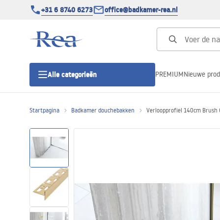
+31 6 8740 6273
office@badkamer-rea.nl
PREMIUM
Nieuwe pro
Alle categorieën
Startpagina
Badkamer douchebakken
Verloopprofiel 140cm Brush 
Douchecabines
Douchedeur
Douchebakken
Lineaire Douchegoten