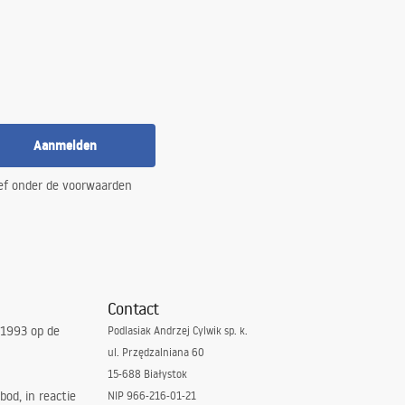
Aanmelden
ef onder de voorwaarden
Contact
 1993 op de
Podlasiak Andrzej Cylwik sp. k.
ul. Przędzalniana 60
15-688 Białystok
bod, in reactie
NIP 966-216-01-21