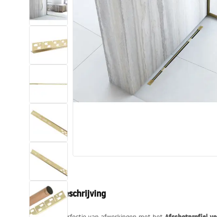
Toiletten
Wastafels
Baden en badwanden
Kranen
Douches
Keuken
Badkameraccessoires
Productbeschrijving