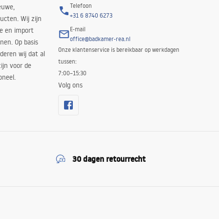
Telefoon
euwe,
+31 6 8740 6273
cten. Wij zijn
E-mail
ie en import
office@badkamer-rea.nl
nen. Op basis
Onze klantenservice is bereikbaar op werkdagen
deren wij dat al
tussen:
ijn voor de
7:00–15:30
oneel.
Volg ons
30 dagen retourrecht