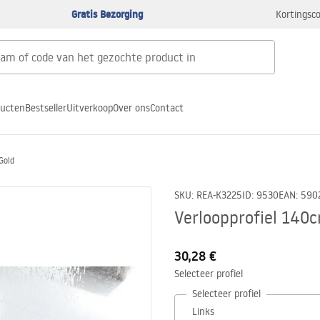
Gratis Bezorging
Kortingsco
ducten
Bestseller
Uitverkoop
Over ons
Contact
Gold
SKU
:
REA-K3225
ID
:
9530
EAN
:
590
Verloopprofiel 140
30,28 €
Selecteer profiel
Selecteer profiel