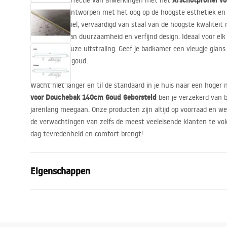
Afschotprofiel 
Ontdek de perfectie van afwerkingen met het
Geborsteld
, ontworpen met het oog op de hoogste esthetiek en fu
elegante profiel, vervaardigd van staal van de hoogste kwalitei
combinatie van duurzaamheid en verfijnd design. Ideaal voor elk
unieke, luxueuze uitstraling. Geef je badkamer een vleugje glans
in geborsteld goud.
Wacht niet langer en til de standaard in je huis naar een hoger
voor Douchebak 140cm Goud Geborsteld
ben je verzekerd van b
jarenlang meegaan. Onze producten zijn altijd op voorraad en 
de verwachtingen van zelfs de meest veeleisende klanten te voldo
dag tevredenheid en comfort brengt!
Eigenschappen
Producttype
Afschotprofi
Kleur
Goud gebors