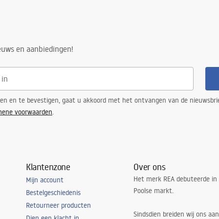
aal
ieuws en aanbiedingen!
ks
ren en te bevestigen, gaat u akkoord met het ontvangen van de nieuwsbri
mene voorwaarden
.
n
Klantenzone
Over ons
Het merk REA debuteerde in
Mijn account
Poolse markt.
Bestelgeschiedenis
Retourneer producten
Sindsdien breiden wij ons aan
Dien een klacht in