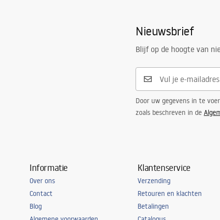
Materiaal
Roestvrij st
Lengte
1400
mm
Nieuwsbrief
Hoogte
27
mm
Blijf op de hoogte van n
Breedte
37
mm
Staaldikte
1
mm
Op maat te zagen
Ja
Side
Rechts, Lin
Door uw gegevens in te voe
zoals beschreven in de
Alge
Garantie
24 maande
Informatie
Klantenservice
Over ons
Verzending
Contact
Retouren en klachten
Blog
Betalingen
Algemene voorwaarden
Catalogus