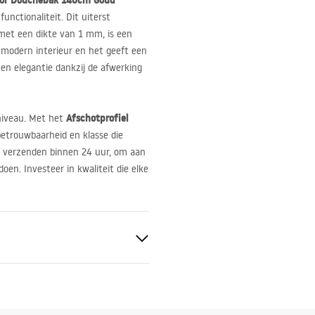
voor Douchebak 140cm Goud
nctionaliteit. Dit uiterst
t met een dikte van 1 mm, is een
 modern interieur en het geeft een
 en elegantie dankzij de afwerking
Afschotprofiel
 niveau. Met het
etrouwbaarheid en klasse die
we verzenden binnen 24 uur, om aan
en. Investeer in kwaliteit die elke
el
teld