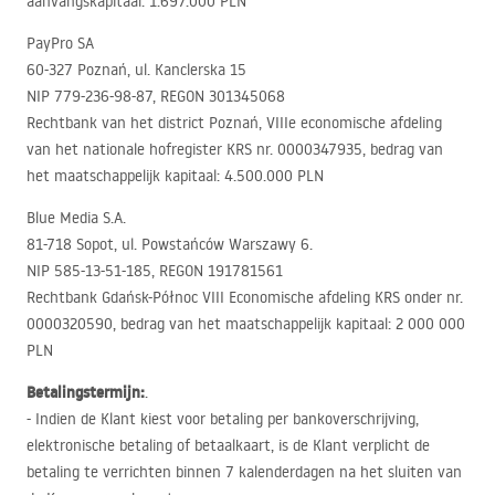
aanvangskapitaal: 1.697.000
PLN
PayPro SA
60-327 Poznań, ul. Kanclerska 15
NIP
779-236-98-87,
REGON
301345068
Rechtbank van het district Poznań,
VIII
e economische afdeling
van het nationale hofregister
KRS
nr. 0000347935, bedrag van
het maatschappelijk kapitaal: 4.500.000
PLN
Blue Media S.A.
81-718 Sopot, ul. Powstańców Warszawy 6.
NIP
585-13-51-185,
REGON
191781561
Rechtbank Gdańsk-Północ
VIII
Economische afdeling
KRS
onder nr.
0000320590, bedrag van het maatschappelijk kapitaal: 2 000 000
PLN
Betalingstermijn:
.
- Indien de Klant kiest voor betaling per bankoverschrijving,
elektronische betaling of betaalkaart, is de Klant verplicht de
betaling te verrichten binnen 7 kalenderdagen na het sluiten van