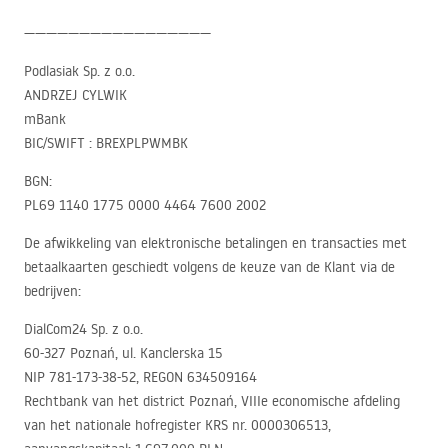
—————————————————
Podlasiak Sp. z o.o.
ANDRZEJ
CYLWIK
mBank
BIC
/SWIFT :
BREXPLPWMBK
BGN
:
PL69 1140 1775 0000 4464 7600 2002
De afwikkeling van elektronische betalingen en transacties met
betaalkaarten geschiedt volgens de keuze van de Klant via de
bedrijven:
DialCom24 Sp. z o.o.
60-327 Poznań, ul. Kanclerska 15
NIP
781-173-38-52,
REGON
634509164
Rechtbank van het district Poznań,
VIII
e economische afdeling
van het nationale hofregister
KRS
nr. 0000306513,