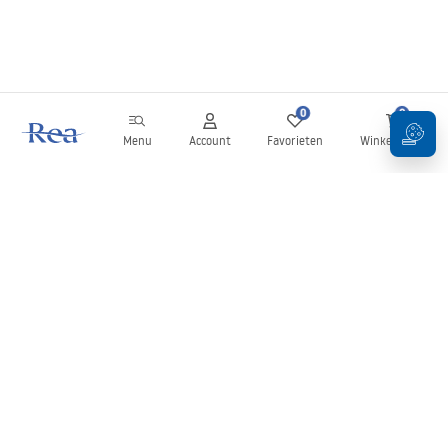
0
0
Menu
Account
Favorieten
Winkelwagen
Nieuwsbrief
Blijf op de hoogte van nieuws en aanbiedingen!
Aanmelden
Door uw gegevens in te voeren en te bevestigen, gaat u akkoord