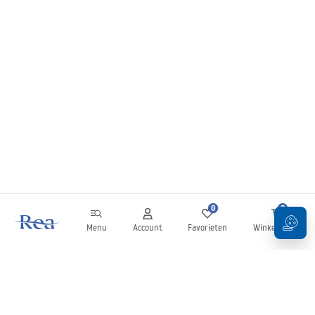
0
0
Menu
Account
Favorieten
Winkelwagen
Nieuwsbrief
Blijf op de hoogte van nieuws en aanbiedingen!