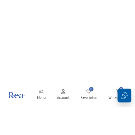
0
0
Menu
Account
Favorieten
Winkelwagen
Nieuwsbrief
Blijf op de hoogte van nieuws en aanbiedingen!