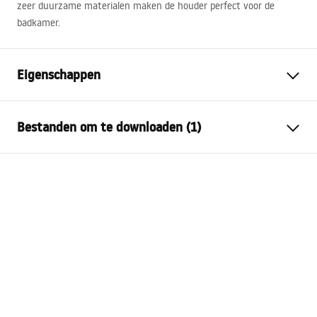
zeer duurzame materialen maken de houder perfect voor de
badkamer.
Eigenschappen
Kleur
Helder goud, Goud geborsteld
Bestanden om te downloaden (1)
Materiaal
Metaal
Montagewijze
Geschroefd
Garantievoorwaarden
Breedte
115
mm
Warranty_Terms_and_Conditions_Accessories_-_24.pdf
Hoogte
120
mm
Diepte
80
mm
Serie
Aristo
Garantie
24 maanden