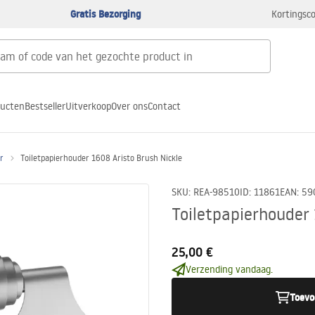
Gratis Bezorging
Kortingsco
ducten
Bestseller
Uitverkoop
Over ons
Contact
r
Toiletpapierhouder 1608 Aristo Brush Nickle
SKU
:
REA-98510
ID
:
11861
EAN
:
59
Toiletpapierhouder 
25,00 €
Verzending vandaag.
Toevo