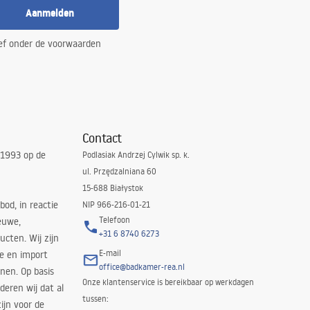
Aanmelden
ef onder de voorwaarden
Contact
 1993 op de
Podlasiak Andrzej Cylwik sp. k.
ul. Przędzalniana 60
15-688 Białystok
bod, in reactie
NIP 966-216-01-21
Telefoon
euwe,
+31 6 8740 6273
cten. Wij zijn
E-mail
ie en import
office@badkamer-rea.nl
nen. Op basis
Onze klantenservice is bereikbaar op werkdagen
deren wij dat al
tussen:
ijn voor de