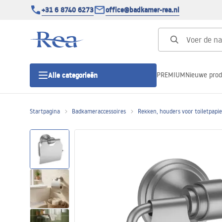
+31 6 8740 6273
office@badkamer-rea.nl
PREMIUM
Nieuwe pro
Alle categorieën
Startpagina
Badkameraccessoires
Rekken, houders voor toiletpapie
Douchecabines
Douchedeur
Douchebakken
Lineaire Douchegoten