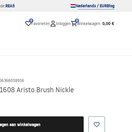
REA5
Nederlands / EUR
Blog
de:
0
0
0,00 €
Favorieten
Inloggen
Winkelwagen
:
06366018916
1608 Aristo Brush Nickle
egen aan winkelwagen