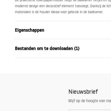
De praktische toiletpapierhouder helpt de badkamer netjes en o
moderne design een decoratief element toevoegt. Dankzij de li
materialen is de houder ideaal voor gebruik in de badkamer.
Eigenschappen
Kleur
Geborsteld s
Bestanden om te downloaden (1)
Materiaal
Metaal
Montagewijze
Geschroefd
Garantievoorwaarden
Breedte
115
mm
Warranty_Terms_and_Conditions_Accessories_-_24.pdf
Hoogte
120
mm
Diepte
80
mm
Nieuwsbrief
Serie
Aristo
Garantie
24 maande
Blijf op de hoogte van n