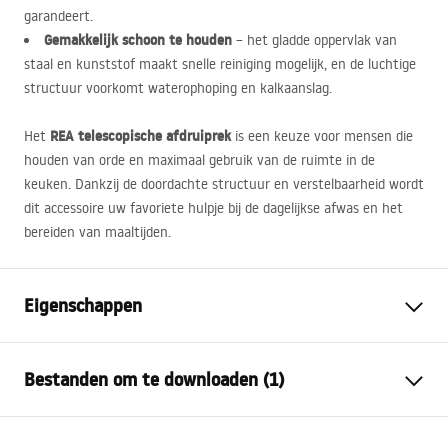
garandeert.
Gemakkelijk schoon te houden
– het gladde oppervlak van
staal en kunststof maakt snelle reiniging mogelijk, en de luchtige
structuur voorkomt waterophoping en kalkaanslag.
REA
telescopische afdruiprek
Het
is een keuze voor mensen die
houden van orde en maximaal gebruik van de ruimte in de
keuken. Dankzij de doordachte structuur en verstelbaarheid wordt
dit accessoire uw favoriete hulpje bij de dagelijkse afwas en het
bereiden van maaltijden.
Eigenschappen
Kleur
zwart
Bestanden om te downloaden (1)
Materiaal
staal, Plastic
Lengte (mm)
470
mm
Garantijas noteikumi