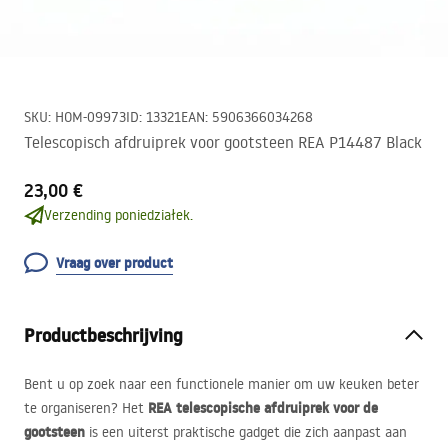
SKU
:
HOM-09973
ID
:
13321
EAN
:
5906366034268
Telescopisch afdruiprek voor gootsteen REA P14487 Black
23,00 €
Verzending poniedziałek.
Vraag over product
Productbeschrijving
Bent u op zoek naar een functionele manier om uw keuken beter
REA
telescopische afdruiprek voor de
te organiseren? Het
gootsteen
is een uiterst praktische gadget die zich aanpast aan