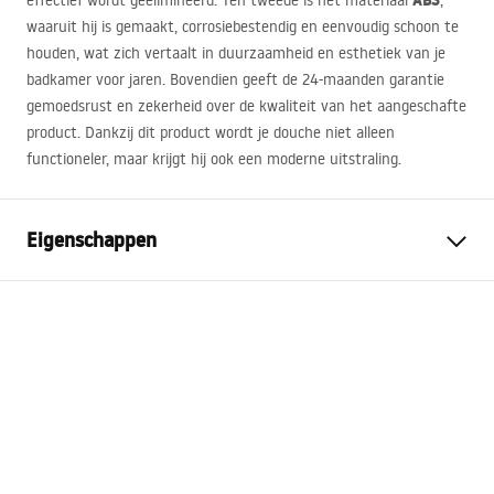
ABS
effectief wordt geëlimineerd. Ten tweede is het materiaal
,
waaruit hij is gemaakt, corrosiebestendig en eenvoudig schoon te
houden, wat zich vertaalt in duurzaamheid en esthetiek van je
badkamer voor jaren. Bovendien geeft de 24-maanden garantie
gemoedsrust en zekerheid over de kwaliteit van het aangeschafte
product. Dankzij dit product wordt je douche niet alleen
functioneler, maar krijgt hij ook een moderne uitstraling.
Eigenschappen
Breedte (mm)
35
mm
Lengte (mm)
58
mm
Hoogte (mm)
30
mm
Garantie
24 maanden
Materiaal
ABS