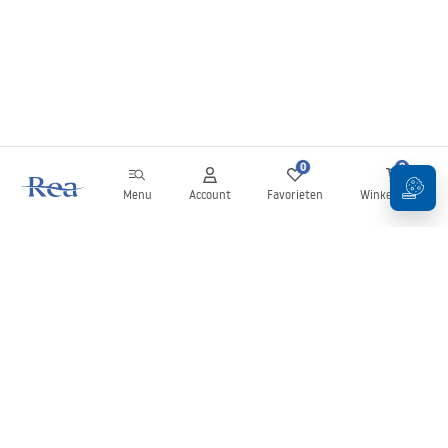
0
0
Menu
Account
Favorieten
Winkelwagen
Nieuwsbrief
Blijf op de hoogte van nieuws en aanbiedingen!
Aanmelden