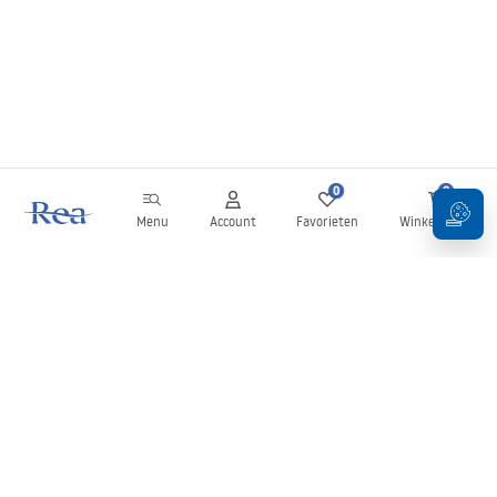
0
0
Menu
Account
Favorieten
Winkelwagen
Nieuwsbrief
Blijf op de hoogte van nieuws en aanbiedingen!
Aanmelden