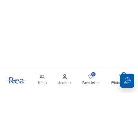
0
0
Menu
Account
Favorieten
Winkelwagen
Nieuwsbrief
Blijf op de hoogte van nieuws en aanbiedingen!