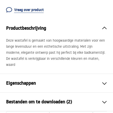
Vraag over product
Productbeschrijving
Deze wastafel is gemaakt van hoogwaardige materialen voor een
lange levensduur en een esthetische uitstraling. Met zijn
moderne, elegante ontwerp past hij perfect bij elke badkamerstijl.
De wastafel is verkrijgbaar in verschillende kleuren en maten,
waard
Eigenschappen
Montagewijze
Opbouw
Bestanden om te downloaden (2)
Materiaal
Sanitair keramiek
Kleur
Oranje