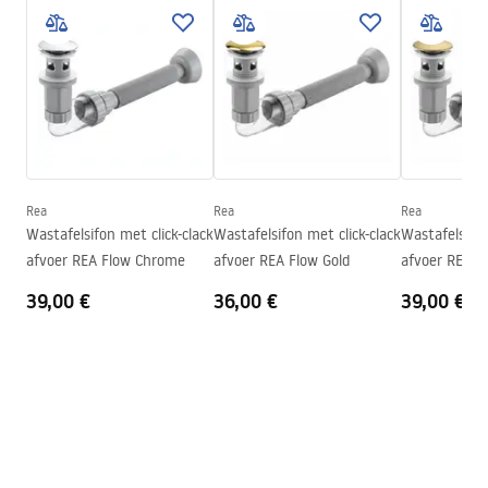
Montagehandleiding
Afwerking
Mat
Basin.pdf
Lengte
370
mm
Breedte
370
mm
Garantievoorwaarden
Hoogte
135
mm
Warranty_Terms_and_Conditions_Basins_-_5.pdf
Diepte
110
mm
Vorm
Rond
Rea
Rea
Rea
Wastafelsifon met click-clack
Wastafelsifon met click-clack
Wastafelsifon
Kraangat
Nee
afvoer REA Flow Chrome
afvoer REA Flow Gold
afvoer REA F
Overloopopening
Nee
39,00 €
36,00 €
39,00 €