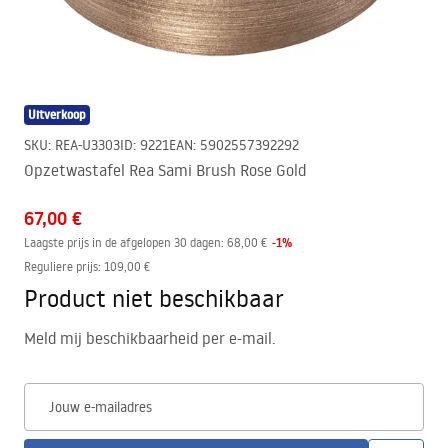
Uitverkoop
SKU
:
REA-U3303
ID
:
9221
EAN
:
5902557392292
Opzetwastafel Rea Sami Brush Rose Gold
67,00 €
-
1
%
Laagste prijs in de afgelopen 30 dagen:
68,00 €
Reguliere prijs
:
109,00 €
Product niet beschikbaar
Meld mij beschikbaarheid per e-mail.
Jouw e-mailadres