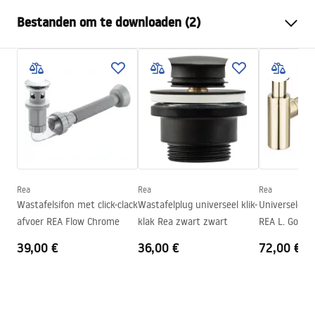
Montagewijze
Opbouw
Bestanden om te downloaden (2)
Materiaal
Sanitair keramiek
Kleur
Wit/Goud
Montagehandleiding
Afwerking
Glanzend, Geborsteld
Basin.pdf
Lengte
360
mm
Breedte
360
mm
Garantievoorwaarden
Hoogte
115
mm
Warranty_Terms_and_Conditions_Basins_-_5.pdf
Diepte
95
mm
Vorm
Rond
Rea
Rea
Rea
Wastafelsifon met click-clack
Wastafelplug universeel klik-
Universele wa
Kraangat
Nee
afvoer REA Flow Chrome
klak Rea zwart zwart
REA L. Gold G
Overloopopening
Nee
39,00 €
36,00 €
72,00 €