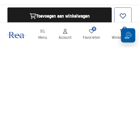
Toevoegen aan winkelwagen
0
0
Menu
Account
Favorieten
Winkelwagen
Nieuwsbrief
Blijf op de hoogte van nieuws en aanbiedingen!
Aanmelden
Door uw gegevens in te voeren en te bevestigen, gaat u akkoord
met het ontvangen van de nieuwsbrief onder de voorwaarden