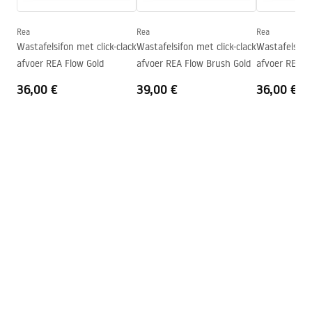
Diepte
100
mm
Vorm
Ovaal
Rea
Rea
Rea
Wastafelsifon met click-clack
Wastafelsifon met click-clack
Wastafelsifon
Kraangat
Nee
afvoer REA Flow Gold
afvoer REA Flow Brush Gold
afvoer REA F
Overloopopening
Nee
36,00 €
39,00 €
36,00 €