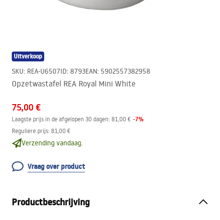
Uitverkoop
SKU
:
REA-U6507
ID
:
8793
EAN
:
5902557382958
Opzetwastafel REA Royal Mini White
75,00 €
-
7
%
Laagste prijs in de afgelopen 30 dagen:
81,00 €
Reguliere prijs
:
81,00 €
Verzending vandaag.
Vraag over product
Productbeschrijving