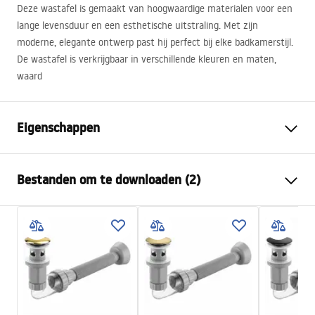
Deze wastafel is gemaakt van hoogwaardige materialen voor een
lange levensduur en een esthetische uitstraling. Met zijn
moderne, elegante ontwerp past hij perfect bij elke badkamerstijl.
De wastafel is verkrijgbaar in verschillende kleuren en maten,
waard
Eigenschappen
Montagewijze
Opbouw
Bestanden om te downloaden (2)
Materiaal
Sanitair keramiek
Kleur
Wit
Montagehandleiding
Afwerking
Glanzend
Basin.pdf
Lengte
470
mm
Breedte
300
mm
Garantievoorwaarden
Hoogte
150
mm
Warranty_Terms_and_Conditions_Basins_-_5.pdf