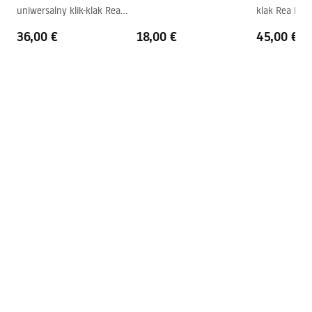
uniwersalny klik-klak Rea
klak Rea Br
Overloopopening
Nee
Szczotkowany Nikiel INOX
36,00 €
18,00 €
45,00 €