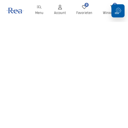
0
0
Menu
Account
Favorieten
Winkelwagen
Nieuwsbrief
Blijf op de hoogte van nieuws en aanbiedingen!
Aanmelden
Door uw gegevens in te voeren en te bevestigen, gaat u akkoord
met het ontvangen van de nieuwsbrief onder de voorwaarden
zoals beschreven in de
Algemene voorwaarden
.