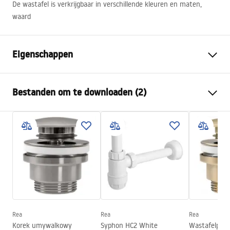
De wastafel is verkrijgbaar in verschillende kleuren en maten,
waard
Eigenschappen
Montagewijze
Opbouw
Bestanden om te downloaden (2)
Materiaal
Sanitair keramiek
Kleur
Wit
Montagehandleiding
Afwerking
Glanzend
Basin.pdf
Lengte
600
mm
Breedte
405
mm
Garantievoorwaarden
Hoogte
145
mm
Warranty_Terms_and_Conditions_Basins_-_5.pdf
Diepte
125
mm
Vorm
Ovaal
Rea
Rea
Rea
Korek umywalkowy
Syphon HC2 White
Wastafelplug 
Kraangat
Nee