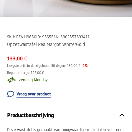
SKU
:
REA-U9650
ID
:
9365
EAN
:
5902557393411
Opzetwastafel Rea Margot White/Gold
133,00 €
-
1
%
Laagste prijs in de afgelopen 30 dagen:
134,00 €
Reguliere prijs
:
145,00 €
Verzending Monday.
Vraag over product
Productbeschrijving
Deze wastafel is gemaakt van hoogwaardige materialen voor een