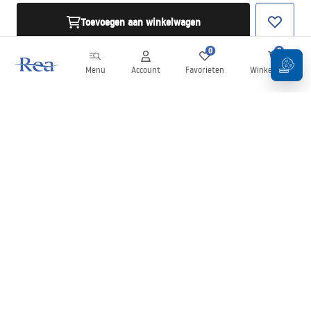
Toevoegen aan winkelwagen
0
0
Menu
Account
Favorieten
Winkelwagen
Nieuwsbrief
Blijf op de hoogte van nieuws en aanbiedingen!
Aanmelden
Door uw gegevens in te voeren en te bevestigen, gaat u akkoord
met het ontvangen van de nieuwsbrief onder de voorwaarden
zoals beschreven in de
Algemene voorwaarden
.