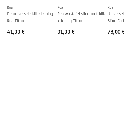
Vorm
Ovaal
Rea
Rea
Rea
De universele klik-klik plug
Rea wastafel sifon met klik-
Universele C
Kraangat
Nee
Rea Titan
klik plug Titan
Sifon Click-Cl
Overloopopening
Nee
41,00 €
91,00 €
73,00 €