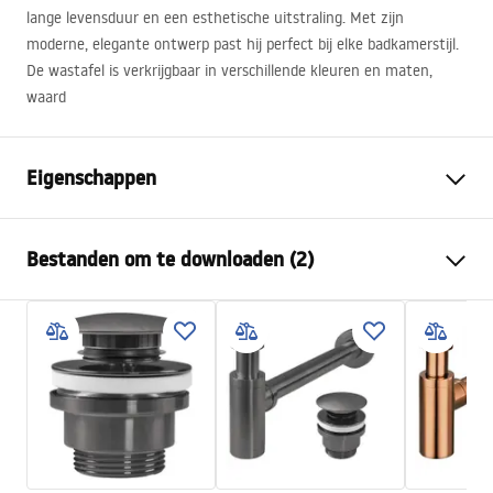
lange levensduur en een esthetische uitstraling. Met zijn
moderne, elegante ontwerp past hij perfect bij elke badkamerstijl.
De wastafel is verkrijgbaar in verschillende kleuren en maten,
waard
Eigenschappen
Montagewijze
Opbouw
Bestanden om te downloaden (2)
Materiaal
Sanitair keramiek
Kleur
Wit/Goud, Patroon
Montagehandleiding
Afwerking
Glanzend
Basin.pdf
Lengte
520
mm
Breedte
400
mm
Garantievoorwaarden
Hoogte
135
mm
Warranty_Terms_and_Conditions_Basins_-_5.pdf
Diepte
110
mm