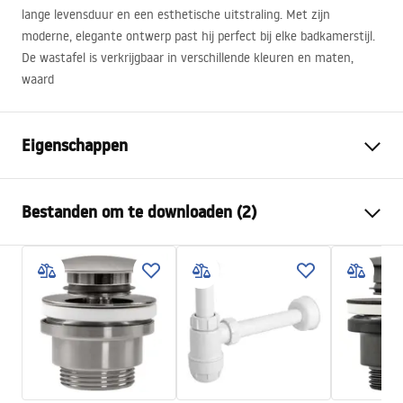
lange levensduur en een esthetische uitstraling. Met zijn
moderne, elegante ontwerp past hij perfect bij elke badkamerstijl.
De wastafel is verkrijgbaar in verschillende kleuren en maten,
waard
Eigenschappen
Montagewijze
Opbouw
Bestanden om te downloaden (2)
Materiaal
Gehard glas
Kleur
Bruin
Montagehandleiding
Afwerking
Mat
Basin.pdf
Lengte
420
mm
Breedte
420
mm
Garantievoorwaarden
Hoogte
110
mm
Warranty_Terms_and_Conditions_Basins_-_5.pdf
Diepte
100
mm