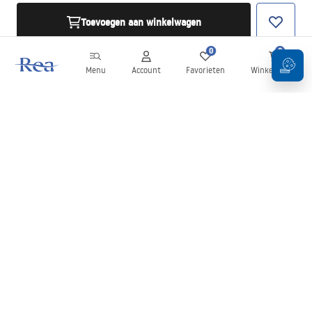
Toevoegen aan winkelwagen
0
0
Menu
Account
Favorieten
Winkelwagen
Nieuwsbrief
Blijf op de hoogte van nieuws en aanbiedingen!
Aanmelden
Door uw gegevens in te voeren en te bevestigen, gaat u akkoord
met het ontvangen van de nieuwsbrief onder de voorwaarden
zoals beschreven in de
Algemene voorwaarden
.