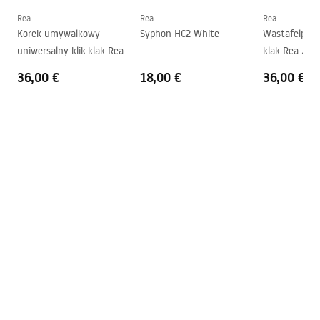
Vorm
Rond
Rea
Rea
Rea
Korek umywalkowy
Syphon HC2 White
Wastafelplug 
Kraangat
Nee
uniwersalny klik-klak Rea
klak Rea zwa
Overloopopening
Nee
Szczotkowany Nikiel INOX
36,00 €
18,00 €
36,00 €