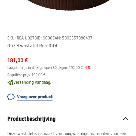
SKU
:
REA-U0273
ID
:
9008
EAN
:
5902557386437
Opzetwastafel Rea JODI
181,00 €
-
6
%
Laagste prijs in de afgelopen 30 dagen:
192,00 €
Reguliere prijs
:
192,00 €
Verzending vandaag.
Vraag over product
Productbeschrijving
Deze wastafel is gemaakt van hoogwaardige materialen voor een