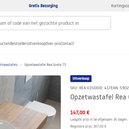
Gratis Bezorging
Kortingsco
ducten
Bestseller
Uitverkoop
Over ons
Contact
htwastafels
Opzetwastafel Rea Greta 75
Uitverkoop
SKU
:
REA-U1500
ID
:
417
EAN
:
5902
Opzetwastafel Rea 
147,00 €
Laagste prijs in de afgelopen 30 dagen:
Reguliere prijs
:
167,00 €