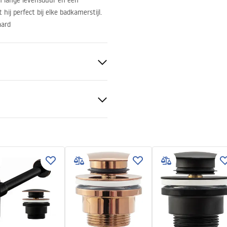
n lange levensduur en een
hij perfect bij elke badkamerstijl.
aard
ramiek
tievoorwaarden
nty_Terms_and_Conditions_
_-_5.pdf
mmetrisch