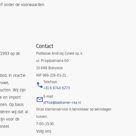
ef onder de voorwaarden
Contact
 1993 op de
Podlasiak Andrzej Cylwik sp. k.
ul. Przędzalniana 60
15-688 Białystok
bod, in reactie
NIP 966-216-01-21
Telefoon
euwe,
+31 6 8740 6273
cten. Wij zijn
E-mail
ie en import
office@badkamer-rea.nl
nen. Op basis
Onze klantenservice is bereikbaar op werkdagen
deren wij dat al
tussen:
ijn voor de
7:00–15:30
oneel.
Volg ons