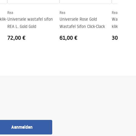
Rea
Rea
Rea
lik-
Universele wastafel sifon
Universele Rose Gold
Wastafelplug
REA L. Gold Gold
Wastafel Sifon Click-Clack
klik-klak Rea
72,00 €
61,00 €
30,00 €
Aanmelden