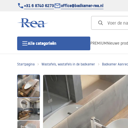
+31 6 8740 6273
office@badkamer-rea.nl
PREMIUM
Nieuwe pro
Alle categorieën
Startpagina
Wastafels, wastafels in de badkamer
Badkamer Aanrec
Douchecabines
Douchedeur
Douchebakken
Lineaire Douchegoten