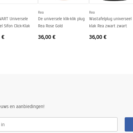
Rea
Rea
ART Universele
De universele klik-klik plug
Wastafelplug universeel k
l Sifon Click-Klak
Rea Rose Gold
klak Rea zwart zwart
 €
36,00 €
36,00 €
ieuws en aanbiedingen!