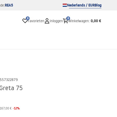
REA5
Nederlands / EUR
Blog
de:
0
0
0,00 €
Favorieten
Inloggen
Winkelwagen
:
557322879
Greta 75
-
12
%
167,00 €