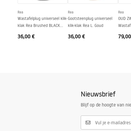
Kraangat
Nee
Rea
Rea
Rea
Overloopopening
Nee
Wastafelplug universeel klik-
Gootsteenplug universeel
OUD ZW
klak Rea Brushed BLACK
klik-klak Rea L. Goud
Wastafe
METALIC
36,00 €
36,00 €
79,00
Nieuwsbrief
Blijf op de hoogte van n