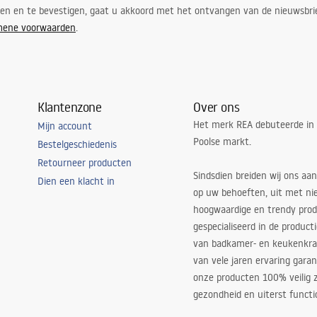
ren en te bevestigen, gaat u akkoord met het ontvangen van de nieuwsbri
mene voorwaarden
.
Klantenzone
Over ons
Het merk REA debuteerde in
Mijn account
Poolse markt.
Bestelgeschiedenis
Retourneer producten
Sindsdien breiden wij ons aan
Dien een klacht in
op uw behoeften, uit met ni
hoogwaardige en trendy produ
gespecialiseerd in de product
van badkamer- en keukenkra
van vele jaren ervaring garan
onze producten 100% veilig z
gezondheid en uiterst functi