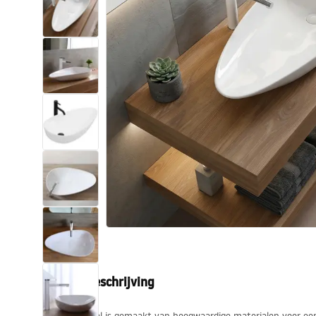
Toiletten
Wastafels
Baden en badwanden
Kranen
Douches
Keuken
Badkameraccessoires
Productbeschrijving