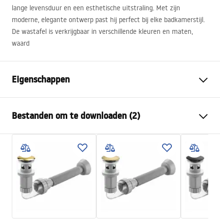
lange levensduur en een esthetische uitstraling. Met zijn
moderne, elegante ontwerp past hij perfect bij elke badkamerstijl.
De wastafel is verkrijgbaar in verschillende kleuren en maten,
waard
Eigenschappen
Montagewijze
Opbouw
Bestanden om te downloaden (2)
Materiaal
Sanitair keramiek
Kleur
Steenlook
Montagehandleiding
Afwerking
Mat
Basin.pdf
Lengte
515
mm
Breedte
400
mm
Garantievoorwaarden
Hoogte
175
mm
Warranty_Terms_and_Conditions_Basins_-_5.pdf
Diepte
155
mm