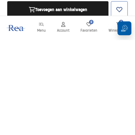
Toevoegen aan winkelwagen
0
0
Menu
Account
Favorieten
Winkelwagen
Nieuwsbrief
Blijf op de hoogte van nieuws en aanbiedingen!
Aanmelden
Door uw gegevens in te voeren en te bevestigen, gaat u akkoord
met het ontvangen van de nieuwsbrief onder de voorwaarden
zoals beschreven in de
Algemene voorwaarden
.