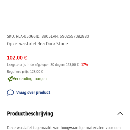
SKU
:
REA-U5066
ID
:
8905
EAN
:
5902557382880
Opzetwastafel Rea Dora Stone
102,00 €
-
17
%
Laagste prijs in de afgelopen 30 dagen:
123,00 €
Reguliere prijs
:
123,00 €
Verzending morgen.
Vraag over product
Productbeschrijving
Deze wastafel is gemaakt van hoogwaardige materialen voor een