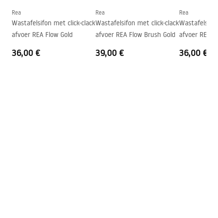
Vorm
Asymmetrisch
Rea
Rea
Rea
Wastafelsifon met click-clack
Wastafelsifon met click-clack
Wastafelsifon
Kraangat
Nee
afvoer REA Flow Gold
afvoer REA Flow Brush Gold
afvoer REA F
Overloopopening
Nee
36,00 €
39,00 €
36,00 €