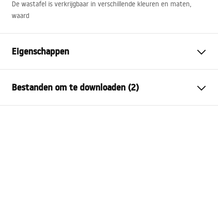
De wastafel is verkrijgbaar in verschillende kleuren en maten,
waard
Eigenschappen
Montagewijze
Opbouw
Bestanden om te downloaden (2)
Materiaal
Sanitair keramiek
Kleur
Wit
Montagehandleiding
Afwerking
Glanzend
Basin.pdf
Lengte
365
mm
Breedte
365
mm
Garantievoorwaarden
Hoogte
120
mm
Warranty_Terms_and_Conditions_Basins_-_5.pdf
Diepte
100
mm
Vorm
Rond
Kraangat
Nee