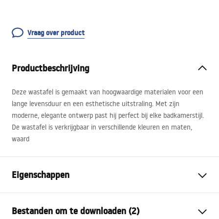
Vraag over product
Productbeschrijving
Deze wastafel is gemaakt van hoogwaardige materialen voor een
lange levensduur en een esthetische uitstraling. Met zijn
moderne, elegante ontwerp past hij perfect bij elke badkamerstijl.
De wastafel is verkrijgbaar in verschillende kleuren en maten,
waard
Eigenschappen
Montagewijze
Opbouw, Hangend
Bestanden om te downloaden (2)
Materiaal
Sanitair keramiek