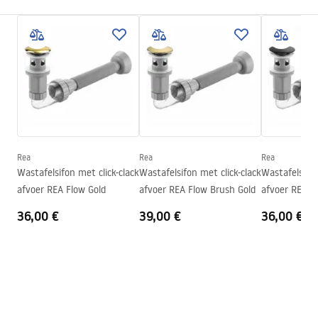
Kleur
Wit
Montagehandleiding
Afwerking
Glanzend
Basin.pdf
Lengte
510
mm
Breedte
360
mm
Garantievoorwaarden
Hoogte
130
mm
Warranty_Terms_and_Conditions_Basins_-_5.pdf
Diepte
80
mm
Vorm
Rechthoekig
Rea
Rea
Rea
Wastafelsifon met click-clack
Wastafelsifon met click-clack
Wastafelsifon
Kraangat
Ja
afvoer REA Flow Gold
afvoer REA Flow Brush Gold
afvoer REA F
Overloopopening
Ja
36,00 €
39,00 €
36,00 €