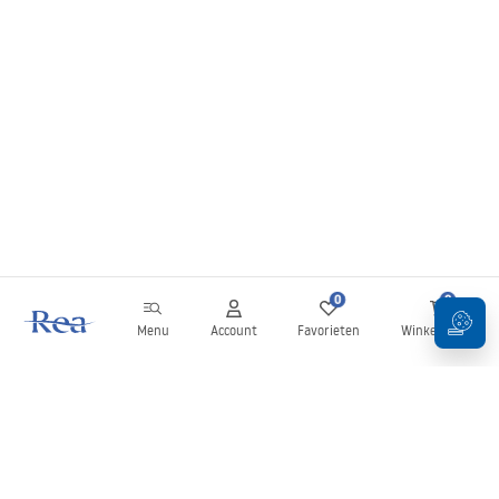
0
0
Menu
Account
Favorieten
Winkelwagen
Nieuwsbrief
Blijf op de hoogte van nieuws en aanbiedingen!