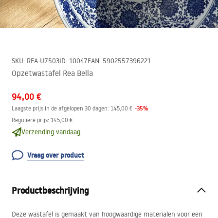
SKU
:
REA-U7503
ID
:
10047
EAN
:
5902557396221
Opzetwastafel Rea Bella
94,00 €
-
35
%
Laagste prijs in de afgelopen 30 dagen:
145,00 €
Reguliere prijs
:
145,00 €
Verzending vandaag.
Vraag over product
Productbeschrijving
Deze wastafel is gemaakt van hoogwaardige materialen voor een