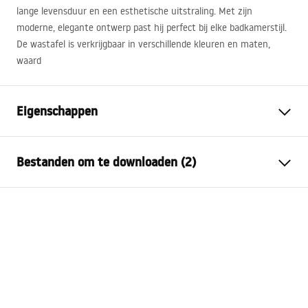
lange levensduur en een esthetische uitstraling. Met zijn
moderne, elegante ontwerp past hij perfect bij elke badkamerstijl.
De wastafel is verkrijgbaar in verschillende kleuren en maten,
waard
Eigenschappen
Montagewijze
Opbouw
Bestanden om te downloaden (2)
Materiaal
Sanitair keramiek
Kleur
Patroon
Montagehandleiding
Afwerking
Glanzend
Basin.pdf
Lengte
415
mm
Breedte
415
mm
Garantievoorwaarden
Hoogte
165
mm
Warranty_Terms_and_Conditions_Basins_-_5.pdf
Diepte
140
mm