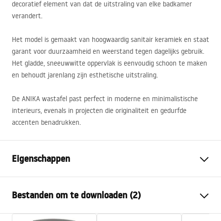
decoratief element van dat de uitstraling van elke badkamer
verandert.
Het model is gemaakt van hoogwaardig sanitair keramiek en staat
garant voor duurzaamheid en weerstand tegen dagelijks gebruik.
Het gladde, sneeuwwitte oppervlak is eenvoudig schoon te maken
en behoudt jarenlang zijn esthetische uitstraling.
De
ANIKA
wastafel past perfect in moderne en minimalistische
interieurs, evenals in projecten die originaliteit en gedurfde
accenten benadrukken.
Eigenschappen
Montagewijze
Opbouw
Bestanden om te downloaden (2)
Materiaal
Sanitair keramiek
Kleur
Wit