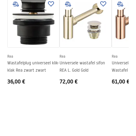
Montagehandleiding
Afwerking
Glanzend
Basin.pdf
Lengte
405
mm
Breedte
405
mm
Garantievoorwaarden
Hoogte
120
mm
Warranty_Terms_and_Conditions_Basins_-_5.pdf
Diepte
100
mm
Vorm
Rond
Rea
Rea
Rea
Wastafelplug universeel klik-
Universele wastafel sifon
Universele Ro
Kraangat
Nee
klak Rea zwart zwart
REA L. Gold Gold
Wastafel Sifo
Overloopopening
Nee
36,00 €
72,00 €
61,00 €