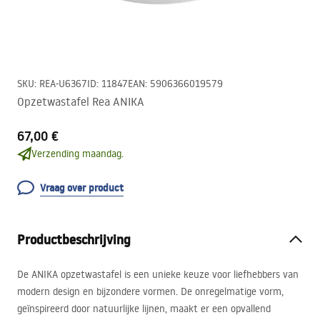
SKU
:
REA-U6367
ID
:
11847
EAN
:
5906366019579
Opzetwastafel Rea ANIKA
67,00 €
Verzending maandag.
Vraag over product
Productbeschrijving
De
ANIKA
opzetwastafel is een unieke keuze voor liefhebbers van
modern design en bijzondere vormen. De onregelmatige vorm,
geïnspireerd door natuurlijke lijnen, maakt er een opvallend