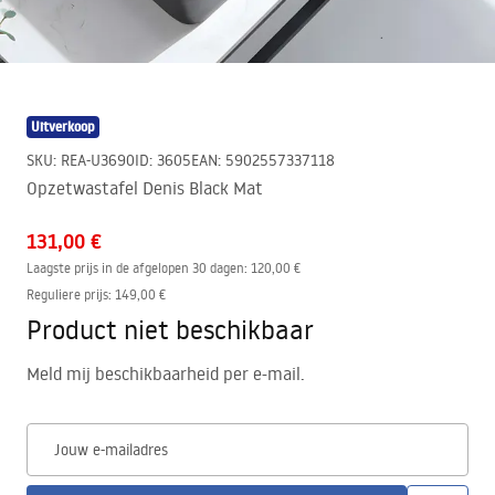
Uitverkoop
SKU
:
REA-U3690
ID
:
3605
EAN
:
5902557337118
Opzetwastafel Denis Black Mat
131,00 €
Laagste prijs in de afgelopen 30 dagen:
120,00 €
Reguliere prijs
:
149,00 €
Product niet beschikbaar
Meld mij beschikbaarheid per e-mail.
Jouw e-mailadres