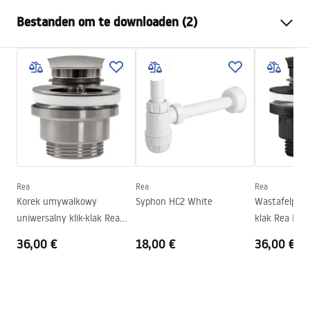
Montagewijze
Opbouw
Bestanden om te downloaden (2)
Materiaal
Sanitair keramiek
Kleur
Zwart
Montagehandleiding
Afwerking
Mat
Basin.pdf
Lengte
610
mm
Breedte
350
mm
Garantievoorwaarden
Hoogte
110
mm
Warranty_Terms_and_Conditions_Basins_-_5.pdf
Diepte
90
mm
Vorm
Rechthoekig
Rea
Rea
Rea
Korek umywalkowy
Syphon HC2 White
Wastafelplug 
Kraangat
Nee
uniwersalny klik-klak Rea
klak Rea Bru
Overloopopening
Nee
Szczotkowany Nikiel INOX
METALIC
36,00 €
18,00 €
36,00 €