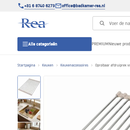
+31 6 8740 6273
office@badkamer-rea.nl
PREMIUM
Nieuwe pro
Alle categorieën
Startpagina
Keuken
Keukenaccessoires
Oprolbaar afdruiprek 
Douchecabines
Douchedeur
Douchebakken
Lineaire Douchegoten