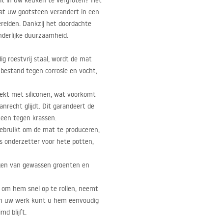
it in uw keuken te vergroten? Het
dat uw gootsteen verandert in een
ereiden. Dankzij het doordachte
derlijke duurzaamheid.
 roestvrij staal, wordt de mat
bestand tegen corrosie en vocht,
ekt met siliconen, wat voorkomt
nrecht glijdt. Dit garandeert de
teen tegen krassen.
gebruikt om de mat te produceren,
ls onderzetter voor hete potten,
ogen van gewassen groenten en
d om hem snel op te rollen, neemt
van uw werk kunt u hem eenvoudig
md blijft.