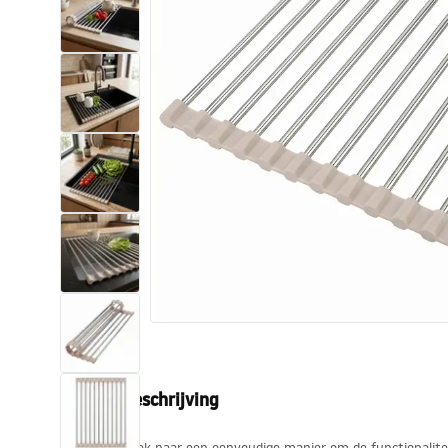
Toiletten
Wastafels
Baden en badwanden
Kranen
Douches
Keuken
Badkameraccessoires
Productbeschrijving