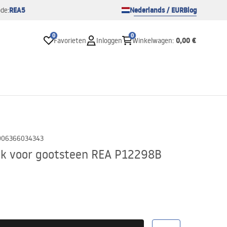
REA5
Nederlands / EUR
Blog
de:
0
0
0,00 €
Favorieten
Inloggen
Winkelwagen
:
906366034343
ek voor gootsteen REA P12298B