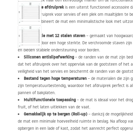
Bent u op zoek naar een eenvoudige manier om de functionalite
REA
oprolbare afdruiprek
is een uiterst functioneel accessoire 
praktisch afdruiprek voor servies of een plek om maaltijden te b
ontwerp combineert de mat een minimalistische look met uitzon
Constructie met 12 stalen staven
– gemaakt van hoogwaardig
gekenmerkt door een hoge sterkte. De verchroomde staven zijn 
en bieden stabiele ondersteuning voor borden.
Siliconen antislipafwerking
– de randen van de mat zijn bed
dat het afdruiprek over het oppervlak van de gootsteen of het aa
veiligheid van het servies en beschermt de randen van de goots
Bestand tegen hoge temperaturen
– de materialen die zijn 
zijn temperatuurbestendig, waardoor het afdruiprek perfect is a
pannen of bakplaten.
Multifunctionele toepassing
– de mat is ideaal voor het dr
fruit, of het laten uitlekken van de vaat.
Gemakkelijk op te bergen (Roll-up)
– dankzij de mogelijkhei
de mat een minimale hoeveelheid ruimte in beslag. Na afloop 
opbergen in een lade of kast, zodat het aanrecht perfect opgerui