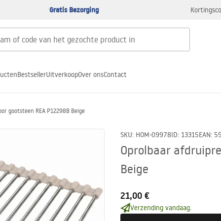
Gratis Bezorging
Kortingsco
ducten
Bestseller
Uitverkoop
Over ons
Contact
voor gootsteen REA P12298B Beige
SKU
:
HOM-09978
ID
:
13315
EAN
:
5
Oprolbaar afdruipr
Beige
21,00 €
Verzending vandaag.