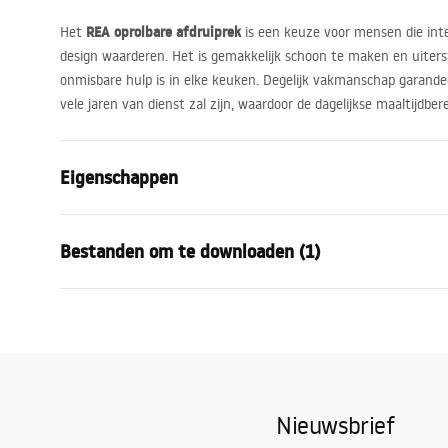
REA
oprolbare afdruiprek
Het
is een keuze voor mensen die int
design waarderen. Het is gemakkelijk schoon te maken en uiters
onmisbare hulp is in elke keuken. Degelijk vakmanschap garande
vele jaren van dienst zal zijn, waardoor de dagelijkse maaltijdber
Eigenschappen
Kleur
Beige
Bestanden om te downloaden (1)
Materiaal
staal, Plasti
Lengte (mm)
380
mm
Garantijas noteikumi
Hoogte (mm)
10
mm
Warranty_Terms_and_Conditions_Accessories_-_24.pdf
Breedte (mm)
235
mm
Producentcode
P12298B
Nieuwsbrief
Garantie
24 maande