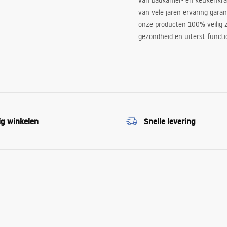
van badkamer- en keukenkra
van vele jaren ervaring garan
onze producten 100% veilig z
gezondheid en uiterst functi
ig winkelen
Snelle levering