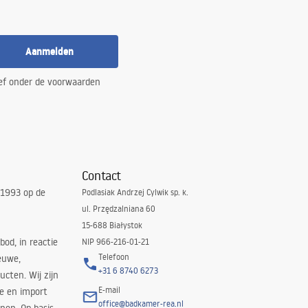
Aanmelden
ef onder de voorwaarden
Contact
 1993 op de
Podlasiak Andrzej Cylwik sp. k.
ul. Przędzalniana 60
15-688 Białystok
bod, in reactie
NIP 966-216-01-21
Telefoon
euwe,
+31 6 8740 6273
cten. Wij zijn
E-mail
ie en import
office@badkamer-rea.nl