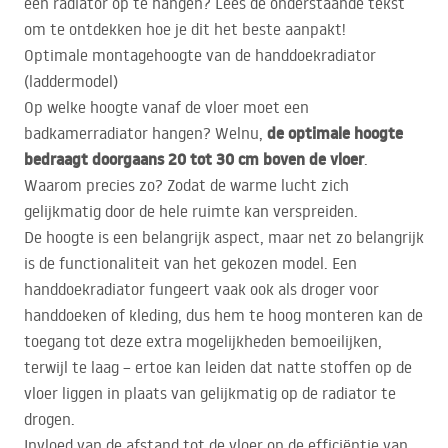
een radiator op te hangen? Lees de onderstaande tekst
om te ontdekken hoe je dit het beste aanpakt!
Optimale montagehoogte van de handdoekradiator
(laddermodel)
Op welke hoogte vanaf de vloer moet een
de optimale hoogte
badkamerradiator hangen? Welnu,
bedraagt doorgaans 20 tot 30 cm boven de vloer
.
Waarom precies zo? Zodat de warme lucht zich
gelijkmatig door de hele ruimte kan verspreiden.
De hoogte is een belangrijk aspect, maar net zo belangrijk
is de functionaliteit van het gekozen model. Een
handdoekradiator fungeert vaak ook als droger voor
handdoeken of kleding, dus hem te hoog monteren kan de
toegang tot deze extra mogelijkheden bemoeilijken,
terwijl te laag – ertoe kan leiden dat natte stoffen op de
vloer liggen in plaats van gelijkmatig op de radiator te
drogen.
Invloed van de afstand tot de vloer op de efficiëntie van