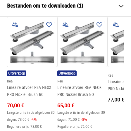
Bestanden om te downloaden (1)
Sifontype:
laag 360°
Lengte van de afvoer (cm)
60
Montagehandleiding
Afvoermateriaal
Roestvrij staal AISI 304
LINEAR-3.pdf
Kleur
Geborsteld staal
Rooster
Omkeerbare 2-in-1
Bandbreedte
0,45 l/s
Coating
Nano Flex
Uitverkoop
Uitverkoop
Garantie
120 maanden voor
Rea
staalconstructie, 24 maanden
Rea
Rea
Lineaire afv
Lineaire afvoer REA NEOX
Lineaire afvoer REA NEOX
voor andere onderdelen
PRO Nickiel 
PRO Nickiel Brush 60
PRO Nickiel Brush 50
77,00 €
70,00 €
65,00 €
Laagste prijs in de afgelopen 30
Laagste prijs in de afgelopen 30
dagen:
73,00 €
-
4
%
dagen:
71,00 €
-
8
%
Reguliere prijs
:
73,00 €
Reguliere prijs
:
71,00 €