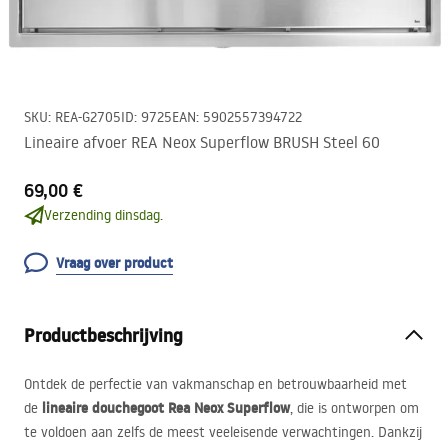
SKU
:
REA-G2705
ID
:
9725
EAN
:
5902557394722
Lineaire afvoer REA Neox Superflow BRUSH Steel 60
69,00 €
Verzending dinsdag.
Vraag over product
Productbeschrijving
Ontdek de perfectie van vakmanschap en betrouwbaarheid met
lineaire douchegoot Rea Neox Superflow
de
, die is ontworpen om
te voldoen aan zelfs de meest veeleisende verwachtingen. Dankzij