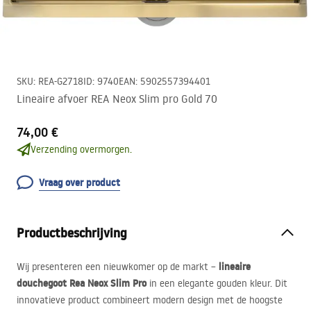
SKU
:
REA-G2718
ID
:
9740
EAN
:
5902557394401
Lineaire afvoer REA Neox Slim pro Gold 70
74,00 €
Verzending overmorgen.
Vraag over product
Productbeschrijving
lineaire
Wij presenteren een nieuwkomer op de markt –
douchegoot Rea Neox Slim Pro
in een elegante gouden kleur. Dit
innovatieve product combineert modern design met de hoogste