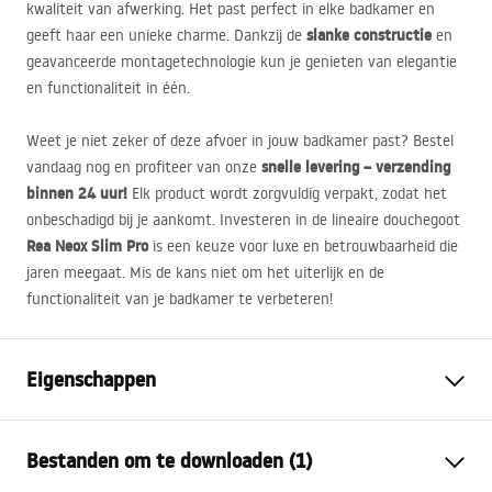
kwaliteit van afwerking. Het past perfect in elke badkamer en
slanke constructie
geeft haar een unieke charme. Dankzij de
en
geavanceerde montagetechnologie kun je genieten van elegantie
en functionaliteit in één.
Weet je niet zeker of deze afvoer in jouw badkamer past? Bestel
snelle levering – verzending
vandaag nog en profiteer van onze
binnen 24 uur!
Elk product wordt zorgvuldig verpakt, zodat het
onbeschadigd bij je aankomt. Investeren in de lineaire douchegoot
Rea Neox Slim Pro
is een keuze voor luxe en betrouwbaarheid die
jaren meegaat. Mis de kans niet om het uiterlijk en de
functionaliteit van je badkamer te verbeteren!
Eigenschappen
Type afvoer
Slim
Bestanden om te downloaden (1)
Sifontype:
360° draaibaar