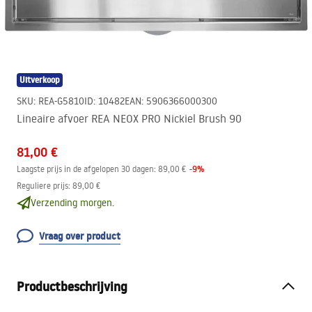
Uitverkoop
SKU
:
REA-G5810
ID
:
10482
EAN
:
5906366000300
Lineaire afvoer REA NEOX PRO Nickiel Brush 90
81,00 €
-
9
%
Laagste prijs in de afgelopen 30 dagen:
89,00 €
Reguliere prijs
:
89,00 €
Verzending morgen.
Vraag over product
Productbeschrijving