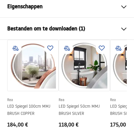
Eigenschappen
Type afvoer
Regelmatig
Bestanden om te downloaden (1)
Sifontype:
360° draaibaar
Lengte van de afvoer (cm)
90
Montagehandleiding
Afvoermateriaal
Roestvrij staal AISI 304
LINEAR-3.pdf
Kleur
Geborsteld staal
Rooster
Omkeerbare 2-in-1
Bandbreedte
0,45 l/s
Coating
Nano Flex
Garantie
120 maanden voor
Rea
Rea
Rea
staalconstructie, 24 maanden
LED Spiegel 100cm MMJ
LED Spiegel 50cm MMJ
LED Spiegel
voor andere onderdelen
BRUSH COPPER
BRUSH SILVER
BRUSH SILVE
184,00 €
118,00 €
175,00 €