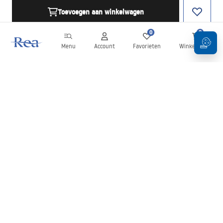
Toevoegen aan winkelwagen
0
0
Menu
Account
Favorieten
Winkelwagen
Nieuwsbrief
Blijf op de hoogte van nieuws en aanbiedingen!
Aanmelden
Door uw gegevens in te voeren en te bevestigen, gaat u akkoord
met het ontvangen van de nieuwsbrief onder de voorwaarden
zoals beschreven in de
Algemene voorwaarden
.