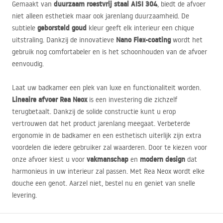
duurzaam roestvrij staal
AISI
304
Gemaakt van
, biedt de afvoer
niet alleen esthetiek maar ook jarenlang duurzaamheid. De
geborsteld goud
subtiele
kleur geeft elk interieur een chique
Nano Flex-coating
uitstraling. Dankzij de innovatieve
wordt het
gebruik nog comfortabeler en is het schoonhouden van de afvoer
eenvoudig.
Laat uw badkamer een plek van luxe en functionaliteit worden.
Lineaire afvoer Rea Neox
is een investering die zichzelf
terugbetaalt. Dankzij de solide constructie kunt u erop
vertrouwen dat het product jarenlang meegaat. Verbeterde
ergonomie in de badkamer en een esthetisch uiterlijk zijn extra
voordelen die iedere gebruiker zal waarderen. Door te kiezen voor
vakmanschap
modern design
onze afvoer kiest u voor
en
dat
harmonieus in uw interieur zal passen. Met Rea Neox wordt elke
douche een genot. Aarzel niet, bestel nu en geniet van snelle
levering.