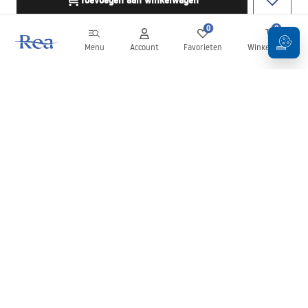
Toevoegen aan winkelwagen
0
0
Menu
Account
Favorieten
Winkelwagen
Nieuwsbrief
Blijf op de hoogte van nieuws en aanbiedingen!
Aanmelden
Door uw gegevens in te voeren en te bevestigen, gaat u akkoord
met het ontvangen van de nieuwsbrief onder de voorwaarden
zoals beschreven in de
Algemene voorwaarden
.