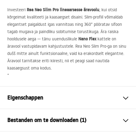
Rea Neo Slim Pro lineaarsesse äravoolu
Investeeri
, kui otsid
kõrgeimat kvaliteeti ja kaasaegset disaini. Slim-profiil võimaldab
elegantset paigaldust igas vannitoas ning 360° pööratav sifoon
tagab mugava ja paindliku sobitumise torustikuga. Ära raiska
Nano Flex
hooldusele aega — tänu uuenduslikule
kattele on
äravool vastupidavam kahjustustele. Rea Neo Slim Pro-ga on sinu
dušš mitte ainult funktsionaalne, vaid ka erakordselt elegantne.
Äravool tarnitakse eriti kiiresti, nii et peagi saad nautida
kaasaegsust oma kodus.
“
Eigenschappen
Type afvoer
Slim
Bestanden om te downloaden (1)
Sifontype:
360° draaibaar
Lengte van de afvoer (cm)
70