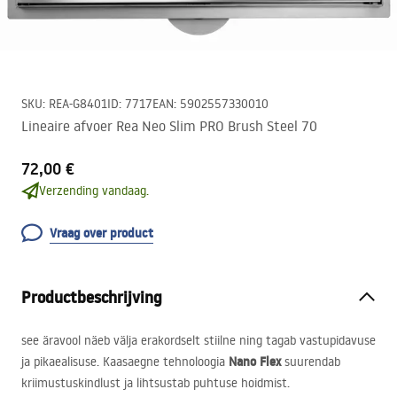
SKU
:
REA-G8401
ID
:
7717
EAN
:
5902557330010
Lineaire afvoer Rea Neo Slim PRO Brush Steel 70
72,00 €
Verzending vandaag.
Vraag over product
Productbeschrijving
see äravool näeb välja erakordselt stiilne ning tagab vastupidavuse
Nano Flex
ja pikaealisuse. Kaasaegne tehnoloogia
suurendab
kriimustuskindlust ja lihtsustab puhtuse hoidmist.