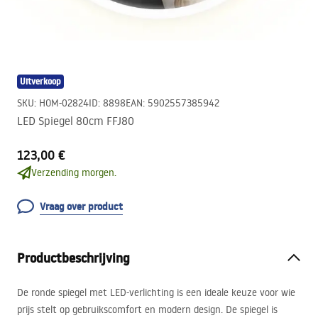
Uitverkoop
SKU
:
HOM-02824
ID
:
8898
EAN
:
5902557385942
LED Spiegel 80cm FFJ80
123,00 €
Verzending morgen.
Vraag over product
Productbeschrijving
De ronde spiegel met
LED
-verlichting is een ideale keuze voor wie
prijs stelt op gebruikscomfort en modern design. De spiegel is