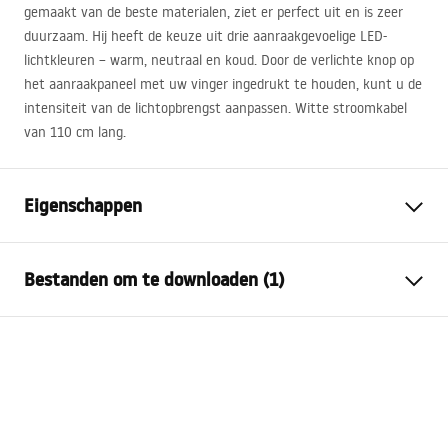
gemaakt van de beste materialen, ziet er perfect uit en is zeer
duurzaam. Hij heeft de keuze uit drie aanraakgevoelige
LED
-
lichtkleuren – warm, neutraal en koud. Door de verlichte knop op
het aanraakpaneel met uw vinger ingedrukt te houden, kunt u de
intensiteit van de lichtopbrengst aanpassen. Witte stroomkabel
van 110 cm lang.
Eigenschappen
Hoogte
800
mm
Bestanden om te downloaden (1)
Breedte
800
mm
Diepte
20
mm
manual mirror led
LED-verlichting
Ja
manual_mirror_led.pdf
Frame
Nee
Vorm
Rond