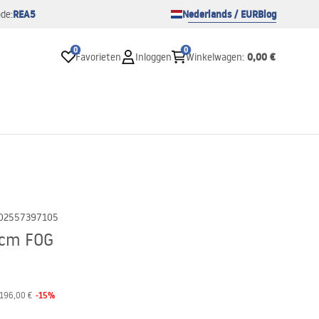
REA5
Nederlands / EUR
Blog
de:
0
0
0,00 €
Favorieten
Inloggen
Winkelwagen
:
02557397105
0cm FOG
-
15
%
196,00 €