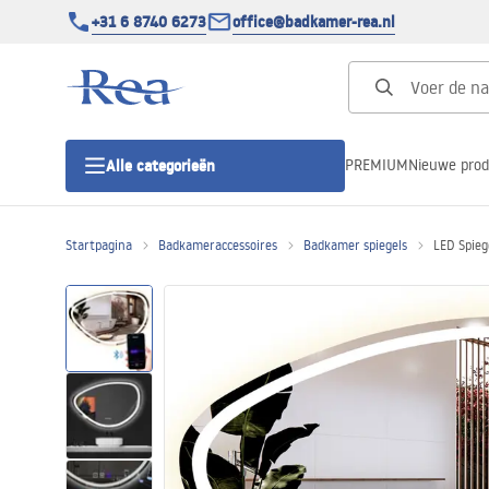
+31 6 8740 6273
office@badkamer-rea.nl
PREMIUM
Nieuwe pro
Alle categorieën
Startpagina
Badkameraccessoires
Badkamer spiegels
LED Spie
Douchecabines
Douchedeur
Douchebakken
Lineaire Douchegoten