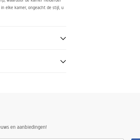
werp, waardoor de kamer helderder
in elke kamer, ongeacht de stijl, u
ig
ieuws en aanbiedingen!
n