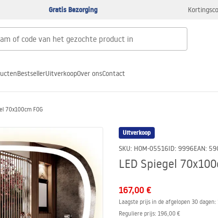
Gratis Bezorging
Kortingsco
ducten
Bestseller
Uitverkoop
Over ons
Contact
gel 70x100cm FOG
Uitverkoop
SKU
:
HOM-05516
ID
:
9996
EAN
:
59
LED Spiegel 70x10
167,00 €
Laagste prijs in de afgelopen 30 dagen:
Reguliere prijs
:
196,00 €