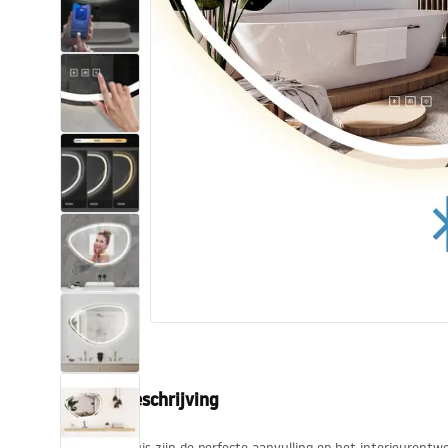
Toiletten
Wastafels
Baden en badwanden
Kranen
Douches
Keuken
Badkameraccessoires
Productbeschrijving