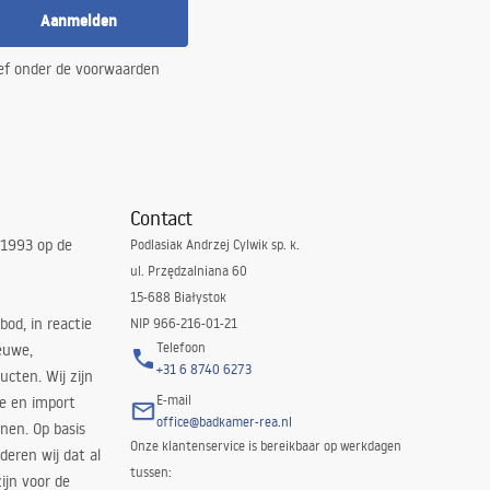
Aanmelden
ef onder de voorwaarden
Contact
 1993 op de
Podlasiak Andrzej Cylwik sp. k.
ul. Przędzalniana 60
15-688 Białystok
bod, in reactie
NIP 966-216-01-21
Telefoon
euwe,
+31 6 8740 6273
cten. Wij zijn
E-mail
ie en import
office@badkamer-rea.nl
nen. Op basis
Onze klantenservice is bereikbaar op werkdagen
deren wij dat al
tussen:
ijn voor de