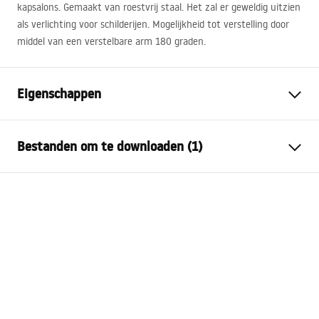
kapsalons. Gemaakt van roestvrij staal. Het zal er geweldig uitzien
als verlichting voor schilderijen. Mogelijkheid tot verstelling door
middel van een verstelbare arm 180 graden.
Eigenschappen
Model
APP370-1W
Bestanden om te downloaden (1)
Lamptype
Blaker
Lengte (mm)
780
mm
APP370-1W
Breedte (mm)
120
mm
MANUAL APP370-1W.pdf
Hoogte (mm)
45
mm
Stroom
Netwerk ~ 220V - ~ 240V
Bouwmateriaal
metaal
Kleur
grijs
Aantal lichtpunten
geïntegreerde LED-bron