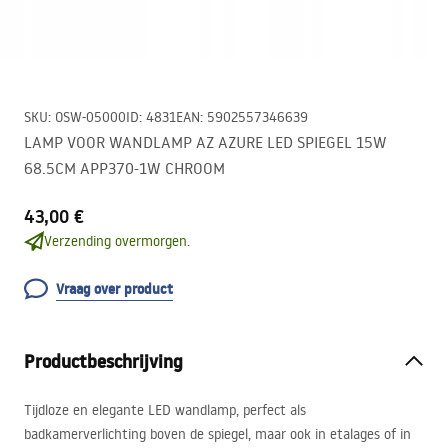
SKU
:
OSW-05000
ID
:
4831
EAN
:
5902557346639
LAMP VOOR WANDLAMP AZ AZURE LED SPIEGEL 15W
68.5CM APP370-1W CHROOM
43,00 €
Verzending overmorgen.
Vraag over product
Productbeschrijving
Tijdloze en elegante
LED
wandlamp, perfect als
badkamerverlichting boven de spiegel, maar ook in etalages of in