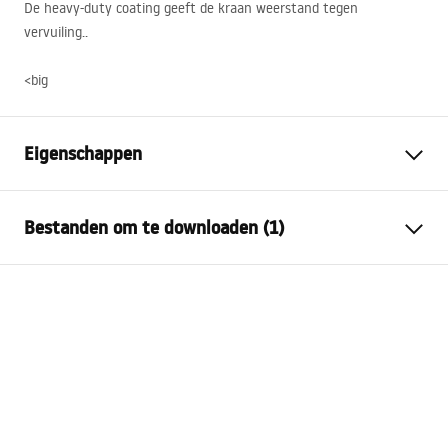
De heavy-duty coating geeft de kraan weerstand tegen
vervuiling.
.
<big
Eigenschappen
Kraan type
keuken
Bestanden om te downloaden (1)
Montagewijze
Opbouw
Kleur
Goud geborsteld
Garantievoorwaarden
Type uitloop
Draaiend
Warranty_Terms_and_Conditions_Faucets_-_5.pdf
Materiaal
Messing
Uitloopbereik
165
mm
Hoogte
270
mm
Aansluitdiameter:
3/8 inch