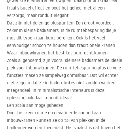
gewenste elementen verdwijnen. Daardoor ontstaat een
fraai visueel effect en oogt het geheel niet alleen
verzorgd, maar ronduit elegant.
Dat zijn niet de enige pluspunten. Een groot voordeel,
zeker in kleine badkamers, is de ruimtebesparing die je
met dit type kraan kunt bereiken. Ook is het veel
eenvoudiger schoon te houden dan traditionele kranen.
Waar inbouwkranen het best tot hun recht komen
Zoals al genoemd, zijn vooral kleinere badkamers de ideale
plek voor inbouwkranen. De ruimtebesparing plus de vele
functies maken ze simpelweg onmisbaar. Dat wil echter
niet zeggen dat ze in baderuimtes niet zouden werken –
integendeel. In minimalistische interieurs is deze
oplossing ook daar ronduit ideaal.
Een scala aan mogelijkheden
Door het zeer ruime en gevarieerde aanbod aan
inbouwkranen kunnen ze op tal van plekken in de
badkamer worden toegepast. Het vaakst is dat boven het