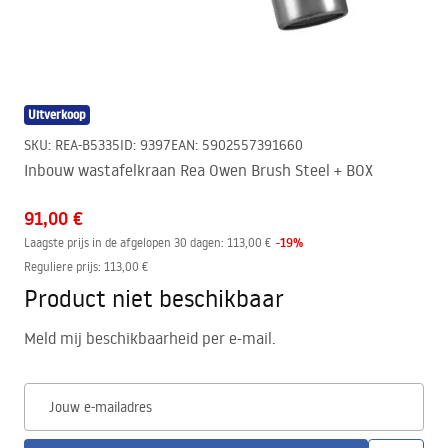
Uitverkoop
SKU
:
REA-B5335
ID
:
9397
EAN
:
5902557391660
Inbouw wastafelkraan Rea Owen Brush Steel + BOX
91,00 €
-
19
%
Laagste prijs in de afgelopen 30 dagen:
113,00 €
Reguliere prijs
:
113,00 €
Product niet beschikbaar
Meld mij beschikbaarheid per e-mail.
Jouw e-mailadres