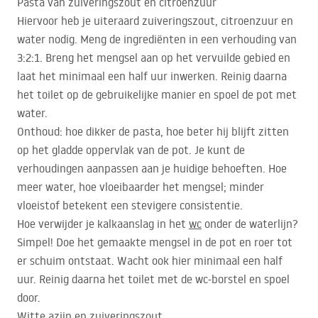
Pasta van zuiveringszout en citroenzuur
Hiervoor heb je uiteraard zuiveringszout, citroenzuur en
water nodig. Meng de ingrediënten in een verhouding van
3:2:1. Breng het mengsel aan op het vervuilde gebied en
laat het minimaal een half uur inwerken. Reinig daarna
het toilet op de gebruikelijke manier en spoel de pot met
water.
Onthoud: hoe dikker de pasta, hoe beter hij blijft zitten
op het gladde oppervlak van de pot. Je kunt de
verhoudingen aanpassen aan je huidige behoeften. Hoe
meer water, hoe vloeibaarder het mengsel; minder
vloeistof betekent een stevigere consistentie.
Hoe verwijder je kalkaanslag in het
wc
onder de waterlijn?
Simpel! Doe het gemaakte mengsel in de pot en roer tot
er schuim ontstaat. Wacht ook hier minimaal een half
uur. Reinig daarna het toilet met de wc-borstel en spoel
door.
Witte azijn en zuiveringszout