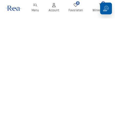
0
0
Menu
Account
Favorieten
Winkelwagen
Nieuwsbrief
Blijf op de hoogte van nieuws en aanbiedingen!
Aanmelden
Door uw gegevens in te voeren en te bevestigen, gaat u akkoord
met het ontvangen van de nieuwsbrief onder de voorwaarden
zoals beschreven in de
Algemene voorwaarden
.