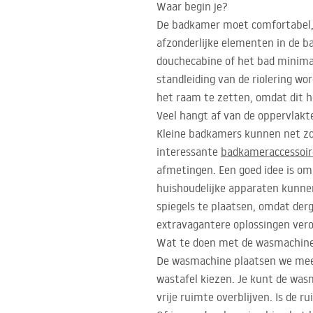
Waar begin je?
De badkamer moet comfortabel, fu
afzonderlijke elementen in de 
douchecabine of het bad minimaal
standleiding van de riolering w
het raam te zetten, omdat dit 
Veel hangt af van de oppervlakt
Kleine badkamers kunnen net zo 
interessante
badkameraccessoir
afmetingen. Een goed idee is o
huishoudelijke apparaten kunnen
spiegels te plaatsen, omdat derg
extravagantere oplossingen vero
Wat te doen met de wasmachin
De wasmachine plaatsen we meest
wastafel kiezen. Je kunt de wa
vrije ruimte overblijven. Is de r