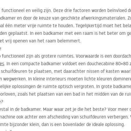
nctioneel en veilig zijn. Deze drie factoren worden beïnvloed do
badkamer en door de keuze van geschikte afwerkingsmaterialen. 
 één meter vrije ruimte te houden. Tegelijkertijd moet het belang
orden geplaatst. In een badkamer met een raam is het beter om ge
het vrij openen van het raam belemmert.
e
functioneel zijn als grotere ruimtes. Voorwaarde is een doordach
es
. In een compacte badkamer voldoet een douchecabine 80×80 ze
m schuifdeuren te plaatsen, met daarachter nissen of kasten wa
 wegwerken. In kleine interieurs moeten lichte kleuren dominer
elijke oplossingen de ruimte optisch vergroten. In grote badkame
orloven, zoals het plaatsen van een bad in het midden van de ru
e?
al in de badkamer. Maar waar zet je die het beste? Voor meer c
smachine ook achter een afscheiding van schuifdeuren verbergen
uimte bijzonder klein, dan is een bovenlader de ideale oplossing.