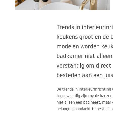
Toiletten
Wastafels
Trends in interieuri
Baden en badwanden
keukens groot en de 
mode en worden keuken
Kranen
badkamer niet alleen
Douches
verstandig om direct
besteden aan een jui
Keuken
De trends in interieurinrichtin
Badkameraccessoires
tegenwoordig zijn royale badzon
niet alleen een bad heeft, maar
belangrijk aandacht te besteden