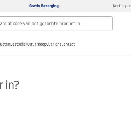
Gratis Bezorging
Kortingsco
ducten
Bestseller
Uitverkoop
Over ons
Contact
r in?