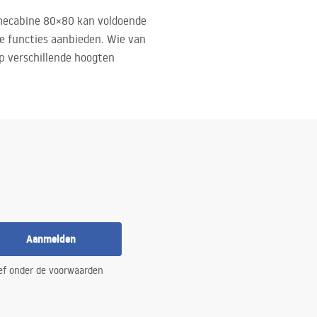
checabine 80×80 kan voldoende
te functies aanbieden. Wie van
op verschillende hoogten
Aanmelden
ef onder de voorwaarden