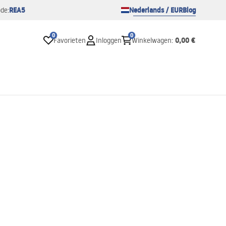
REA5
Nederlands / EUR
Blog
de:
0
0
0,00 €
Favorieten
Inloggen
Winkelwagen
: