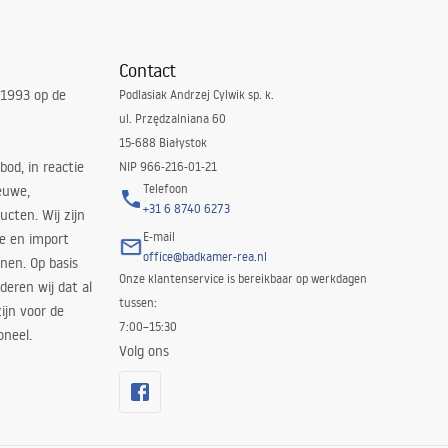
Contact
 1993 op de
Podlasiak Andrzej Cylwik sp. k.
ul. Przędzalniana 60
15-688 Białystok
bod, in reactie
NIP 966-216-01-21
Telefoon
euwe,
+31 6 8740 6273
cten. Wij zijn
E-mail
ie en import
office@badkamer-rea.nl
nen. Op basis
Onze klantenservice is bereikbaar op werkdagen
deren wij dat al
tussen:
ijn voor de
7:00–15:30
oneel.
Volg ons