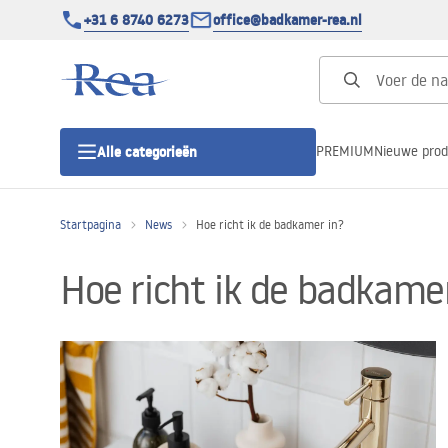
+31 6 8740 6273
office@badkamer-rea.nl
PREMIUM
Nieuwe pro
Alle categorieën
Startpagina
News
Hoe richt ik de badkamer in?
Douchecabines
Hoe richt ik de badkame
Douchedeur
Douchebakken
Lineaire Douchegoten