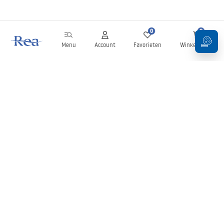
0
0
Menu
Account
Favorieten
Winkelwagen
Nieuwsbrief
Blijf op de hoogte van nieuws en aanbiedingen!
Aanmelden
Door uw gegevens in te voeren en te bevestigen, gaat u akkoord
met het ontvangen van de nieuwsbrief onder de voorwaarden
zoals beschreven in de
Algemene voorwaarden
.