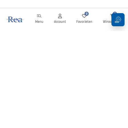
0
0
Menu
Account
Favorieten
Winkelwagen
Nieuwsbrief
Blijf op de hoogte van nieuws en aanbiedingen!
Aanmelden
Door uw gegevens in te voeren en te bevestigen, gaat u akkoord
met het ontvangen van de nieuwsbrief onder de voorwaarden
zoals beschreven in de
Algemene voorwaarden
.