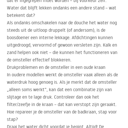
dat er ingegrepen moet worden – bij voorkeur zelf.
Water dat blijft lekken ondanks een andere stand – wat
betekent dat?
Als ondanks omschakelen naar de douche het water nog
steeds uit de uitloop druppelt (of andersom), is de
boosdoener een interne lekkage. Afdichtingen kunnen
uitgedroogd, vervormd of gewoon versleten zijn. Kalk en
zand helpen ook niet – die kunnen het functioneren van
de omsteller effectief blokkeren.
Drukproblemen en de omsteller in een oude kraan
In oudere modellen werkt de omsteller vaak alleen als de
waterdruk hoog genoeg is. Als je merkt dat de omsteller
„alleen soms werkt”, kan dat een combinatie zijn van
slijtage en te lage druk. Controleer dan ook het
filter/zeefje in de kraan – dat kan verstopt zijn geraakt.
Hoe repareer je de omsteller van de badkraan, stap voor
stap?
Draai het water dicht voordat je begint. Altijd! De