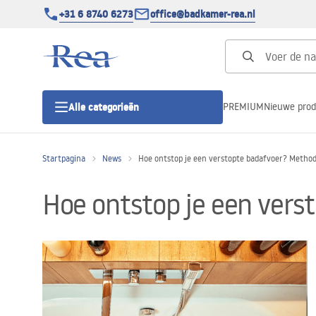
+31 6 8740 6273
office@badkamer-rea.nl
PREMIUM
Nieuwe pro
Alle categorieën
Startpagina
News
Hoe ontstop je een verstopte badafvoer? Method
Douchecabines
Hoe ontstop je een vers
Douchedeur
Douchebakken
Lineaire Douchegoten