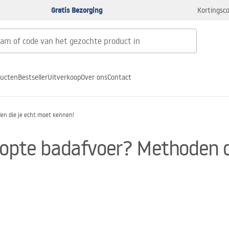
Gratis Bezorging
Kortingsco
ducten
Bestseller
Uitverkoop
Over ons
Contact
en die je echt moet kennen!
topte badafvoer? Methoden d