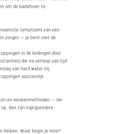
en om de badafvoer te
voornaamste symptoom van een
en zorgen — je bent niet de
oppingen in de leidingen door
tanties) die na verloop van tijd
slag van hard water bij.
toppingen aanzienlijk
-tuin-en-keukenmethoden — die
op, dan zijn ingrijpendere
en helpen. Waar begin je mee?