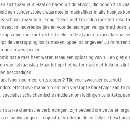
an zichtbaar vuil. Haal de haren uit de afvoer; die hopen zich vaa
eeld een tandenstoker, waarmee je makkelijker in alle hoekjes ko
oer schoon, maar ben je nog steeds niet tevreden met het resulta
e meest milieuvriendelijke én voor de leidingen veilige methoden 
e kop zuiveringszout rechtstreeks in de afvoer en voeg daarna een
lpt de verstopping los te maken. Spoel na ongeveer 30 minuten
n moeten wegspoelen.
ombinatie met heet water. Maak een oplossing van 1:1 en giet die
eren van kalkaanslag. Maar let op: het water mag niet kokend zij
gen beschadigen.
adafvoer nog meer ontstoppen? Tijd voor zwaarder geschut!
andere effectieve manieren om een verstopte badafvoer aan te pa
 specialistische chemische middelen om leidingen te ontstoppen,
an sterke chemische verbindingen, zijn bedoeld om vette en org
s de aanwijzingen — onjuist gebruik kan de installatie beschadige