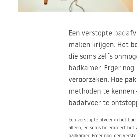
Toiletten
Wastafels
Een verstopte badafv
Baden en badwanden
maken krijgen. Het be
die soms zelfs onmoge
Kranen
badkamer. Erger nog:
Douches
veroorzaken. Hoe pak
methoden te kennen 
Keuken
badafvoer te ontstop
Badkameraccessoires
Een verstopte afvoer in het bad
alleen, en soms belemmert het ze
badkamer. Erger nog, een verstop