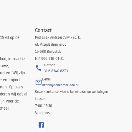
Contact
 1993 op de
Podlasiak Andrzej Cylwik sp. k.
ul. Przędzalniana 60
15-688 Białystok
bod, in reactie
NIP 966-216-01-21
Telefoon
euwe,
+31 6 8740 6273
cten. Wij zijn
E-mail
ie en import
office@badkamer-rea.nl
nen. Op basis
Onze klantenservice is bereikbaar op werkdagen
deren wij dat al
tussen:
ijn voor de
7:00–15:30
oneel.
Volg ons