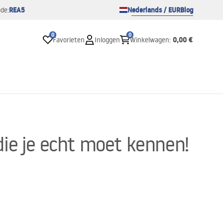
REA5
Nederlands / EUR
Blog
de:
0
0
0,00 €
Favorieten
Inloggen
Winkelwagen
:
ie je echt moet kennen!