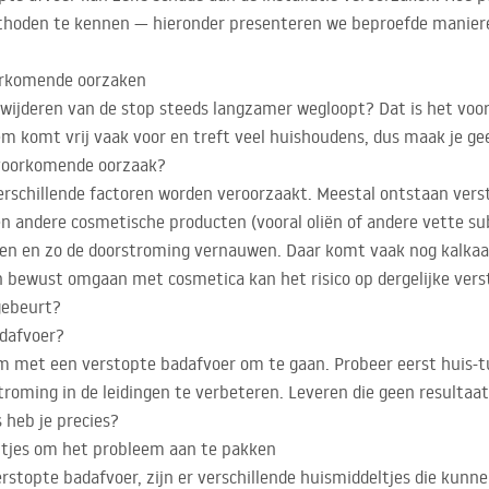
thoden te kennen — hieronder presenteren we beproefde manier
orkomende oorzaken
erwijderen van de stop steeds langzamer wegloopt? Dat is het 
em komt vrij vaak voor en treft veel huishoudens, dus maak je ge
 voorkomende oorzaak?
erschillende factoren worden veroorzaakt. Meestal ontstaan verst
 andere cosmetische producten (vooral oliën of andere vette subs
n en zo de doorstroming vernauwen. Daar komt vaak nog kalkaan
n bewust omgaan met cosmetica kan het risico op dergelijke vers
gebeurt?
adafvoer?
 om met een verstopte badafvoer om te gaan. Probeer eerst huis
roming in de leidingen te verbeteren. Leveren die geen resultaat 
 heb je precies?
ltjes om het probleem aan te pakken
rstopte badafvoer, zijn er verschillende huismiddeltjes die kunn