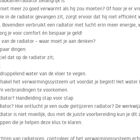
adkamerradiator belangrijk is
 niet meer zo goed verwarmt als hij zou moeten? Of hoor je er vr
die in de radiator gevangen zit, zorgt ervoor dat hij niet efficië
. Bovendien verbruikt een radiator met lucht erin meer energie, 
org je voor comfort én bespaar je geld!
 van de radiator – waar moet je aan denken?
 paar dingen:
el dat op de radiator zit;
;
ruppelend water van de vloer te vegen.
schakel het verwarmingssysteem uit voordat je begint! Het water i
 om verbrandingen te voorkomen.
iator? Handleiding stap voor stap
ator? Hoe ontlucht je een oude gietijzeren radiator? De werkwijze
tor is niet moeilijk, dus met de juiste voorbereiding kun je dit
ppen die je helpen deze klus te klaren.
chten van radiatoren, controleer of het verwarmingssysteem echt