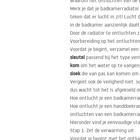
Waarom het ontluchten van de b
Merk je dat je badkamerradiator
teken dat er lucht in zit! Lucht 
in de badkamer aanzienlijk daalt
Door de radiator te ontluchten z
Voorbereiding op het ontluchten
Voordat je begint, verzamel een
sleutel
passend bij het type venti
kom
om het water op te vangen
doek
die van pas kan komen om d
Vergeet ook de veiligheid niet: 
dus wacht tot het is afgekoeld
Hoe ontlucht je een badkamerrad
Hoe ontlucht je een handdoekradi
ontluchten van een badkamerradia
Hieronder vind je eenvoudige sta
Stap 1: Zet de verwarming uit
Voordat je begint met het ontlu