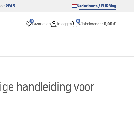
REA5
Nederlands / EUR
Blog
de:
0
0
0,00 €
Favorieten
Inloggen
Winkelwagen
:
ge handleiding voor