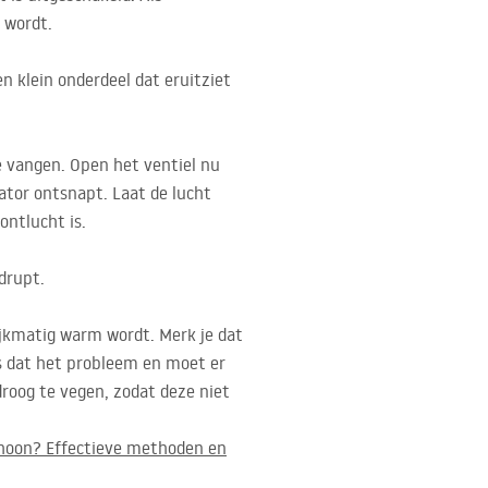
 wordt.
n klein onderdeel dat eruitziet
e vangen. Open het ventiel nu
iator ontsnapt. Laat de lucht
ontlucht is.
drupt.
ijkmatig warm wordt. Merk je dat
is dat het probleem en moet er
roog te vegen, zodat deze niet
choon? Effectieve methoden en