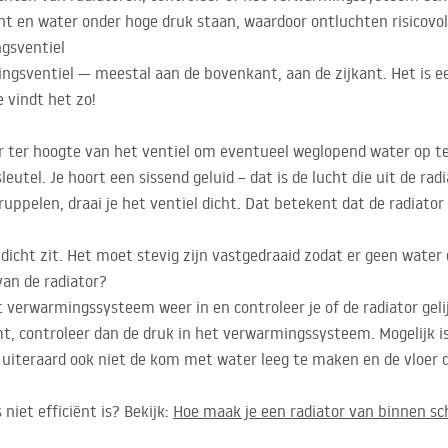
ht en water onder hoge druk staan, waardoor ontluchten risicovol
ngsventiel
ingsventiel — meestal aan de bovenkant, aan de zijkant. Het is ee
e vindt het zo!
r ter hoogte van het ventiel om eventueel weglopend water op t
eutel. Je hoort een sissend geluid – dat is de lucht die uit de rad
ruppelen, draai je het ventiel dicht. Dat betekent dat de radiator 
 dicht zit. Het moet stevig zijn vastgedraaid zodat er geen water 
an de radiator?
t verwarmingssysteem weer in en controleer je of de radiator gel
mt, controleer dan de druk in het verwarmingssysteem. Mogelijk 
 uiteraard ook niet de kom met water leeg te maken en de vloer d
 niet efficiënt is? Bekijk:
Hoe maak je een radiator van binnen s