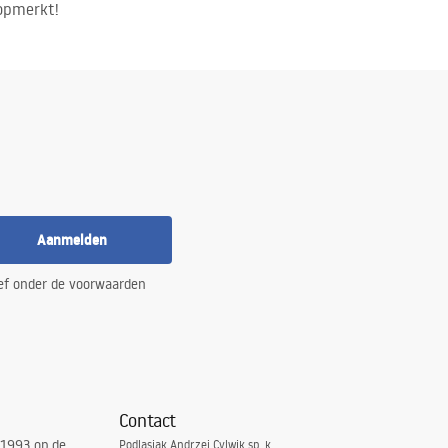
 opmerkt!
Aanmelden
ef onder de voorwaarden
Contact
 1993 op de
Podlasiak Andrzej Cylwik sp. k.