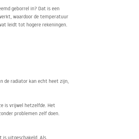
eemd geborrel in? Dat is een
nt werkt, waardoor de temperatuur
wat leidt tot hogere rekeningen.
n de radiator kan echt heet zijn,
 is vrijwel hetzelfde. Het
 zonder problemen zelf doen.
 is uitgeschakeld. Als