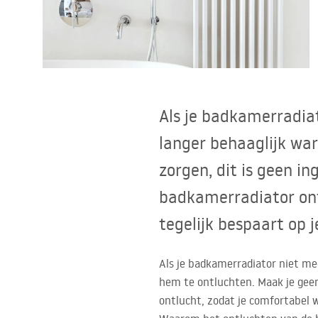
Toiletten
Wastafels
Baden en badwanden
Als je badkamerradia
langer behaaglijk war
Kranen
zorgen, dit is geen in
Douches
badkamerradiator on
tegelijk bespaart op 
Keuken
Badkameraccessoires
Als je badkamerradiator niet mee
hem te ontluchten. Maak je geen 
ontlucht, zodat je comfortabel 