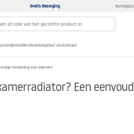
Gratis Bezorging
Kortingsco
ducten
Bestseller
Uitverkoop
Over ons
Contact
oudige handleiding voor iedereen!
kamerradiator? Een eenvoudi