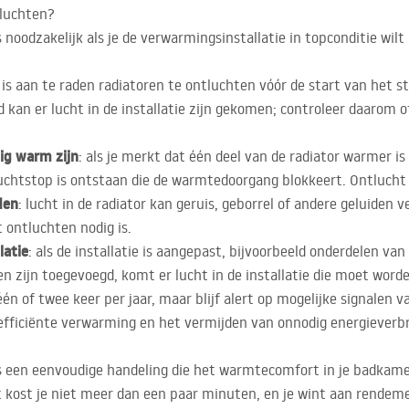
tluchten?
 noodzakelijk als je de verwarmingsinstallatie in topconditie wil
t is aan te raden radiatoren te ontluchten vóór de start van het s
d kan er lucht in de installatie zijn gekomen; controleer daarom 
ig warm zijn
: als je merkt dat één deel van de radiator warmer is
luchtstop is ontstaan die de warmtedoorgang blokkeert. Ontlucht i
den
: lucht in de radiator kan geruis, geborrel of andere geluiden 
t ontluchten nodig is.
latie
: als de installatie is aangepast, bijvoorbeeld onderdelen v
n zijn toegevoegd, komt er lucht in de installatie die moet worde
én of twee keer per jaar, maar blijf alert op mogelijke signalen v
 efficiënte verwarming en het vermijden van onnodig energieverbr
s een eenvoudige handeling die het warmtecomfort in je badkame
 kost je niet meer dan een paar minuten, en je wint aan rendemen