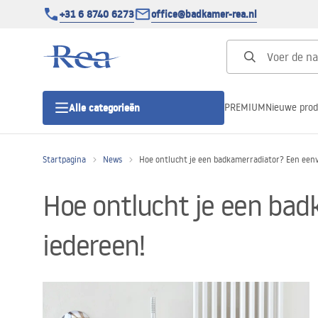
+31 6 8740 6273
office@badkamer-rea.nl
PREMIUM
Nieuwe pro
Alle categorieën
Startpagina
News
Hoe ontlucht je een badkamerradiator? Een eenv
Douchecabines
Hoe ontlucht je een bad
Douchedeur
iedereen!
Douchebakken
Lineaire Douchegoten