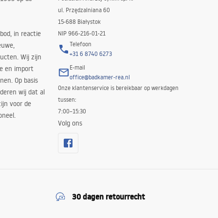
ul. Przędzalniana 60
15-688 Białystok
bod, in reactie
NIP 966-216-01-21
Telefoon
euwe,
+31 6 8740 6273
cten. Wij zijn
E-mail
ie en import
office@badkamer-rea.nl
nen. Op basis
Onze klantenservice is bereikbaar op werkdagen
deren wij dat al
tussen:
ijn voor de
7:00–15:30
oneel.
Volg ons
30 dagen retourrecht