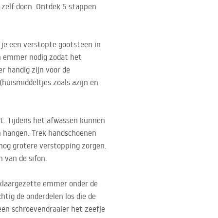
a zelf doen. Ontdek 5 stappen
 je een verstopte gootsteen in
n emmer nodig zodat het
r handig zijn voor de
(huismiddeltjes zoals azijn en
ft. Tijdens het afwassen kunnen
ven hangen. Trek handschoenen
nog grotere verstopping zorgen.
 van de sifon.
 klaargezette emmer onder de
htig de onderdelen los die de
een schroevendraaier het zeefje