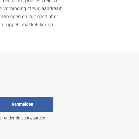
d en dicht, precies zoals ze
ke verbinding stevig aandraait.
raan open en kijk goed of er
 druppels makkelijker op.
Aanmelden
ef onder de voorwaarden