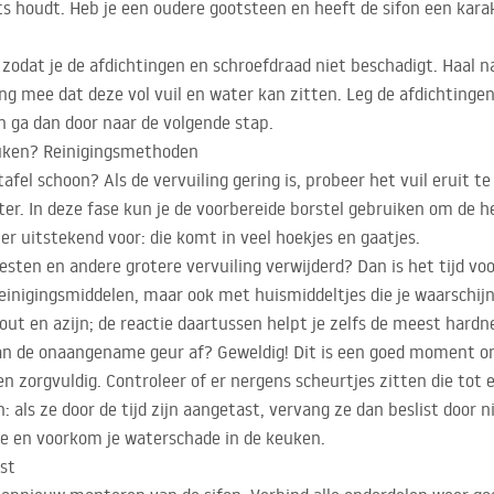
aats houdt. Heb je een oudere gootsteen en heeft de sifon een kara
, zodat je de afdichtingen en schroefdraad niet beschadigt. Haal n
ing mee dat deze vol vuil en water kan zitten. Leg de afdichtingen
n ga dan door naar de volgende stap.
keuken? Reinigingsmethoden
afel schoon? Als de vervuiling gering is, probeer het vuil eruit t
er. In deze fase kun je de voorbereide borstel gebruiken om de he
r uitstekend voor: die komt in veel hoekjes en gaatjes.
sten en andere grotere vervuiling verwijderd? Dan is het tijd vo
 reinigingsmiddelen, maar ook met huismiddeltjes die je waarschijn
ut en azijn; de reactie daartussen helpt je zelfs de meest hardn
van de onaangename geur af? Geweldig! Dit is een goed moment om
len zorgvuldig. Controleer of er nergens scheurtjes zitten die to
n: als ze door de tijd zijn aangetast, vervang ze dan beslist door n
tie en voorkom je waterschade in de keuken.
st