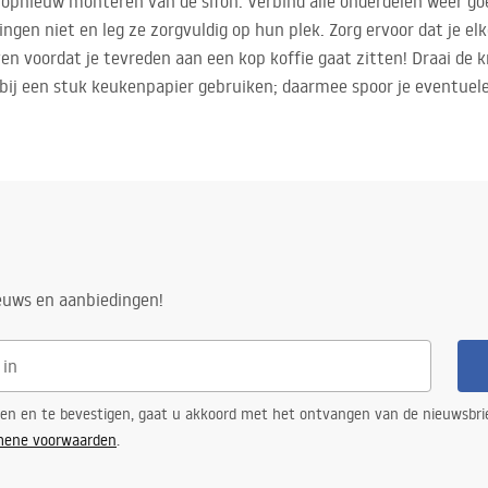
t opnieuw monteren van de sifon. Verbind alle onderdelen weer goe
ingen niet en leg ze zorgvuldig op hun plek. Zorg ervoor dat je el
ven voordat je tevreden aan een kop koffie gaat zitten! Draai de k
rbij een stuk keukenpapier gebruiken; daarmee spoor je eventuele
ieuws en aanbiedingen!
ren en te bevestigen, gaat u akkoord met het ontvangen van de nieuwsbri
mene voorwaarden
.