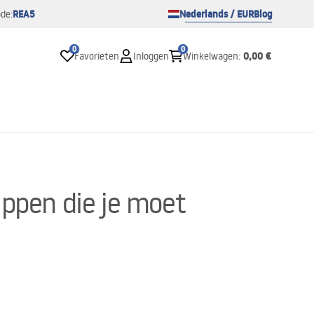
REA5
Nederlands / EUR
Blog
de:
0
0
0,00 €
Favorieten
Inloggen
Winkelwagen
:
appen die je moet