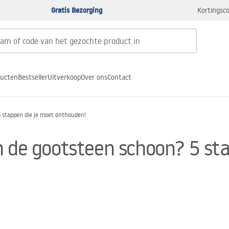
Gratis Bezorging
Kortingsco
ducten
Bestseller
Uitverkoop
Over ons
Contact
5 stappen die je moet onthouden!
n de gootsteen schoon? 5 st