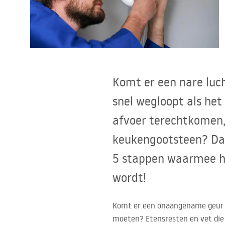
Toiletten
Wastafels
Baden en badwanden
Komt er een nare luch
snel wegloopt als het
Kranen
afvoer terechtkomen,
Douches
keukengootsteen? Daar
5 stappen waarmee he
Keuken
wordt!
Badkameraccessoires
Komt er een onaangename geur ui
moeten? Etensresten en vet die