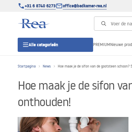
+31 6 8740 6273
office@badkamer-rea.nl
PREMIUM
Nieuwe pro
Alle categorieën
Startpagina
News
Hoe maak je de sifon van de gootsteen schoon? 
Douchecabines
Hoe maak je de sifon va
Douchedeur
onthouden!
Douchebakken
Lineaire Douchegoten