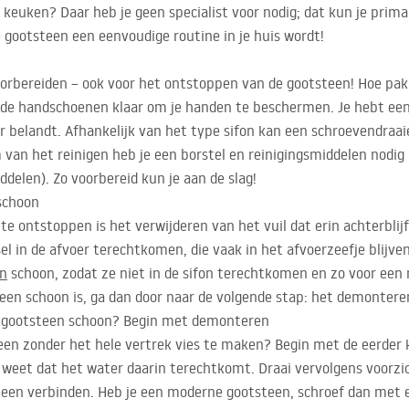
 keuken? Daar heb je geen specialist voor nodig; dat kun je prim
gootsteen een eenvoudige routine in je huis wordt!
voorbereiden – ook voor het ontstoppen van de gootsteen! Hoe pak
de handschoenen klaar om je handen te beschermen. Je hebt ee
r belandt. Afhankelijk van het type sifon kan een schroevendraaie
van het reinigen heb je een borstel en reinigingsmiddelen nodig 
delen). Zo voorbereid kun je aan de slag!
schoon
e ontstoppen is het verwijderen van het vuil dat erin achterblij
sel in de afvoer terechtkomen, die vaak in het afvoerzeefje blij
n
schoon, zodat ze niet in de sifon terechtkomen en zo voor een 
een schoon is, ga dan door naar de volgende stap: het demonteren
de gootsteen schoon? Begin met demonteren
een zonder het hele vertrek vies te maken? Begin met de eerder
r weet dat het water daarin terechtkomt. Draai vervolgens voorzic
teen verbinden. Heb je een moderne gootsteen, schroef dan met 