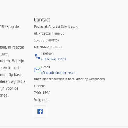
Contact
 1993 op de
Podlasiak Andrzej Cylwik sp. k.
ul. Przędzalniana 60
15-688 Białystok
bod, in reactie
NIP 966-216-01-21
Telefoon
euwe,
+31 6 8740 6273
cten. Wij zijn
E-mail
ie en import
office@badkamer-rea.nl
nen. Op basis
Onze klantenservice is bereikbaar op werkdagen
deren wij dat al
tussen:
ijn voor de
7:00–15:30
oneel.
Volg ons