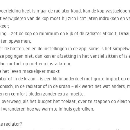
voerleiding heet is maar de radiator koud, kan de kop vastgelopen 
t verwijderen van de kop moet hij zich licht laten indrukken en v
keer;
ng – zet de kop op minimum en kijk of de radiator afkoelt. Draa
eten opwarmen;
r de batterijen en de instellingen in de app; soms is het simpelwe
e pogingen niet, dan kan er afzetting in het ventiel zitten of i
an contact op met een installateur.
e het leven makkelijker maakt
or of in de kraan – is een klein onderdeel met grote impact op o
nisch, in de radiator of in de kraan – elk werkt net wat anders, m
n en comfort bieden zonder extra moeite.
 overweeg, als het budget het toelaat, over te stappen op elekt
wel veranderen hoe we warmte in huis gebruiken.
e radiator?