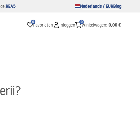
REA5
Nederlands / EUR
Blog
de:
0
0
0,00 €
Favorieten
Inloggen
Winkelwagen
:
erii?