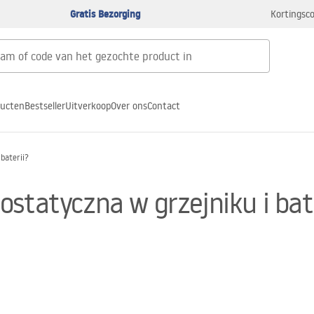
Gratis Bezorging
Kortingsco
ducten
Bestseller
Uitverkoop
Over ons
Contact
baterii?
statyczna w grzejniku i bat