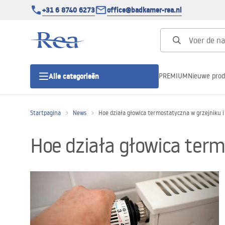
+31 6 8740 6273
office@badkamer-rea.nl
PREMIUM
Nieuwe pro
Alle categorieën
Startpagina
News
Hoe działa głowica termostatyczna w grzejniku i 
Douchecabines
Hoe działa głowica termo
Douchedeur
Douchebakken
Lineaire Douchegoten