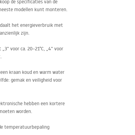
koop de specificaties van de
 meeste modellen kunt monteren.
daalt het energieverbruik met
zienlijk zijn.
„3” voor ca. 20–21°C, „4” voor
.
 in een kraan koud en warm water
fde: gemak en veiligheid voor
lektronische hebben een kortere
n moeten worden.
s de temperatuurbepaling