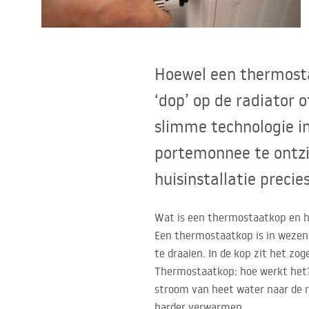
Toiletten
Wastafels
Hoewel een thermostaa
Baden en badwanden
‘dop’ op de radiator o
slimme technologie in
Kranen
portemonnee te ontzie
Douches
huisinstallatie precie
Keuken
Wat is een thermostaatkop en ho
Een thermostaatkop is in wezen
Badkameraccessoires
te draaien. In de kop zit het z
Thermostaatkop: hoe werkt het?
stroom van heet water naar de r
harder verwarmen.