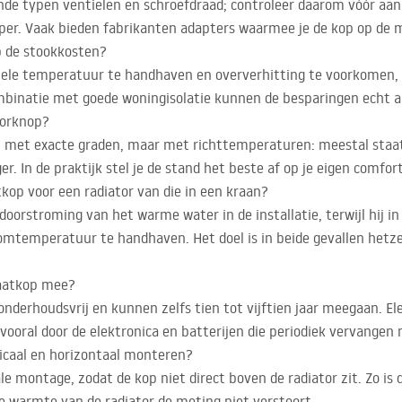
lende typen ventielen en schroefdraad; controleer daarom vóór aan
oper. Vaak bieden fabrikanten adapters waarmee je de kop op de
 de stookkosten?
iele temperatuur te handhaven en oververhitting te voorkomen, 
mbinatie met goede woningisolatie kunnen de besparingen echt aan
torknop?
n met exacte graden, maar met richttemperaturen: meestal staat 
r. In de praktijk stel je de stand het beste af op je eigen comfort
kop voor een radiator van die in een kraan?
e doorstroming van het warme water in de installatie, terwijl hij
temperatuur te handhaven. Het doel is in beide gevallen hetzel
taatkop mee?
onderhoudsvrij en kunnen zelfs tien tot vijftien jaar meegaan. E
 vooral door de elektronica en batterijen die periodiek vervange
icaal en horizontaal monteren?
e montage, zodat de kop niet direct boven de radiator zit. Zo i
 warmte van de radiator de meting niet verstoort.