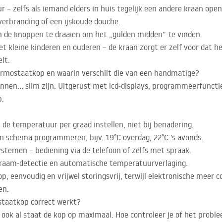
– zelfs als iemand elders in huis tegelijk een andere kraan open
 verbranding of een ijskoude douche.
n de knoppen te draaien om het „gulden midden” te vinden.
et kleine kinderen en ouderen – de kraan zorgt er zelf voor dat he
elt.
ermostaatkop en waarin verschilt die van een handmatige?
en… slim zijn. Uitgerust met lcd‑displays, programmeerfunctie
p.
de temperatuur per graad instellen, niet bij benadering.
n schema programmeren, bijv. 19°C overdag, 22°C ’s avonds.
stemen – bediening via de telefoon of zelfs met spraak.
n‑raam‑detectie en automatische temperatuurverlaging.
, eenvoudig en vrijwel storingsvrij, terwijl elektronische meer 
en.
staatkop correct werkt?
ook al staat de kop op maximaal. Hoe controleer je of het proble