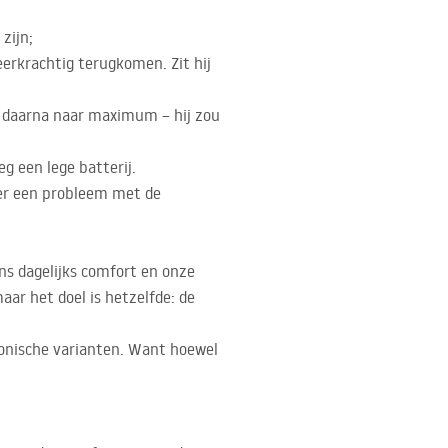
zijn;
eerkrachtig terugkomen. Zit hij
i daarna naar maximum – hij zou
g een lege batterij.
s er een probleem met de
ns dagelijks comfort en onze
aar het doel is hetzelfde: de
ronische varianten. Want hoewel