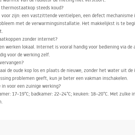
t thermostaatkop steeds koud?
oor zijn: een vastzittende ventielpen, een defect mechanisme in
bleem met de verwarmingsinstallatie. Het makkelijkst is te beg
t.
aatkoppen zonder internet?
n werken lokaal. Internet is vooral handig voor bediening via de
ig voor de werking zelf.
 vervangen?
aai de oude kop los en plaats de nieuwe, zonder het water uit de in
passing problemen geeft, kun je beter een vakman inschakelen.
 in voor een zuinige werking?
mer: 17–19°C; badkamer: 22–24°C; keuken: 18–20°C. Met zulke in
n.