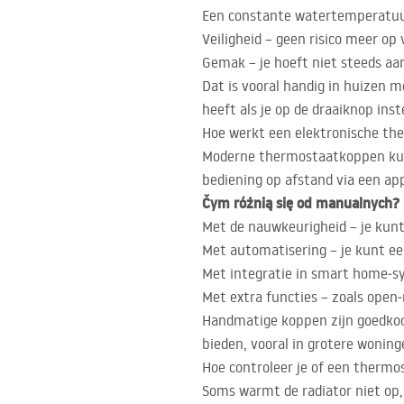
Een constante watertemperatuur 
Veiligheid – geen risico meer op
Gemak – je hoeft niet steeds aa
Dat is vooral handig in huizen m
heeft als je op de draaiknop inst
Hoe werkt een elektronische th
Moderne thermostaatkoppen kunn
bediening op afstand via een ap
Čym różnią się od manualnych?
Met de nauwkeurigheid – je kunt 
Met automatisering – je kunt ee
Met integratie in smart home‑sy
Met extra functies – zoals ope
Handmatige koppen zijn goedkoop
bieden, vooral in grotere woning
Hoe controleer je of een thermo
Soms warmt de radiator niet op, 