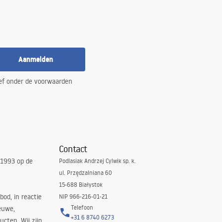
Aanmelden
ef onder de voorwaarden
Contact
 1993 op de
Podlasiak Andrzej Cylwik sp. k.
ul. Przędzalniana 60
15-688 Białystok
bod, in reactie
NIP 966-216-01-21
Telefoon
euwe,
+31 6 8740 6273
cten. Wij zijn