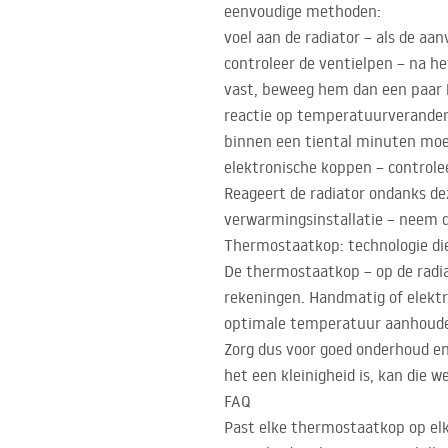
eenvoudige methoden:
voel aan de radiator – als de aan
controleer de ventielpen – na he
vast, beweeg hem dan een paar 
reactie op temperatuurveranderi
binnen een tiental minuten mo
elektronische koppen – controlee
Reageert de radiator ondanks dez
verwarmingsinstallatie – neem d
Thermostaatkop: technologie di
De thermostaatkop – op de radiat
rekeningen. Handmatig of elektro
optimale temperatuur aanhoude
Zorg dus voor goed onderhoud en
het een kleinigheid is, kan die 
FAQ
Past elke thermostaatkop op elk