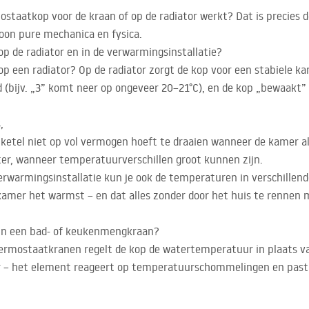
ostaatkop voor de kraan of op de radiator werkt? Dat is precies 
oon pure mechanica en fysica.
 de radiator en in de verwarmingsinstallatie?
 een radiator? Op de radiator zorgt de kop voor een stabiele k
(bijv. „3” komt neer op ongeveer 20–21°C), en de kop „bewaakt” d
,
 ketel niet op vol vermogen hoeft te draaien wanneer de kamer al
ter, wanneer temperatuurverschillen groot kunnen zijn.
warmingsinstallatie kun je ook de temperaturen in verschillend
mer het warmst – en dat alles zonder door het huis te rennen m
in een bad- of keukenmengkraan?
thermostaatkranen regelt de kop de watertemperatuur in plaats 
r – het element reageert op temperatuurschommelingen en past