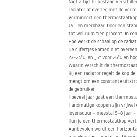
Niet altijd. Er bestaan verschil
radiator of overleg met de verk
Vermindert een thermostaatkop
Ja – en merkbaar. Door een stab
tot wel ruim tien procent. In co
Hoe werkt de schaal op de radia
De cijfertjes komen niet overee
23–24°C, en „5” voor 26°C en hoge
Waarin verschilt de thermostaat
Bij een radiator regelt de kop d
mengt om een constante uitstrom
de gebruiker.
Hoeveel jaar gaat een thermos
Handmatige koppen zijn vrijwel 
levensduur – meestal 5–8 jaar –
Kun je een thermostaatkop vert
Aanbevolen wordt een horizontal
nauwkeuriger, omdat opstijgende